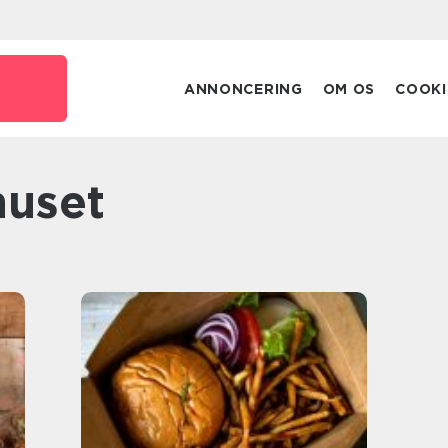
ANNONCERING
OM OS
COOKI
huset