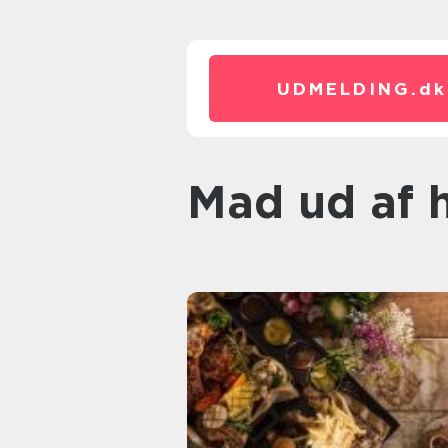
UDMELDING.
dk
mad ud af 