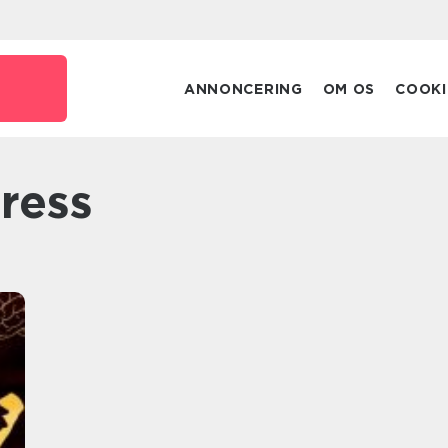
ANNONCERING
OM OS
COOKI
tress