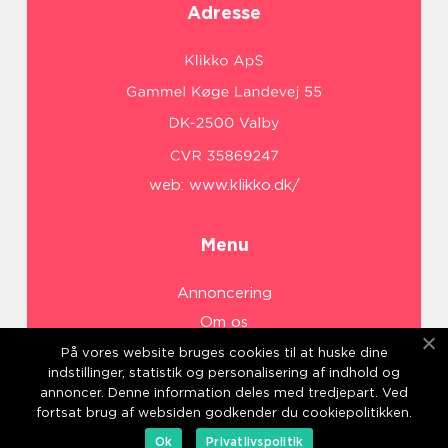
Adresse
web:
www.klikko.dk/
Menu
Annoncering
Om os
Cookies
På vores website bruges cookies til at huske dine
indstillinger, statistik og personalisering af indhold og
Kontakt os
annoncer. Denne information deles med tredjepart. Ved
Sitemap
fortsat brug af websiden godkender du cookiepolitikken.
Ok
Privatlivspolitik