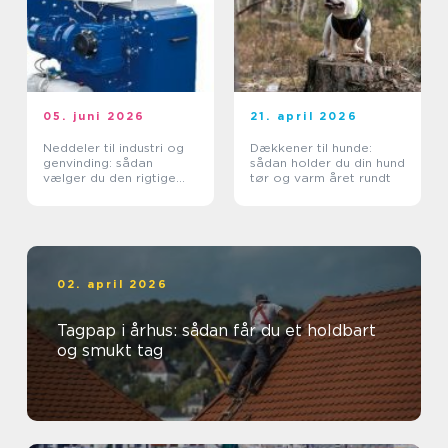
05. juni 2026
21. april 2026
Neddeler til industri og
Dækkener til hunde:
genvinding: sådan
sådan holder du din hund
vælger du den rigtige
tør og varm året rundt
løsning
02. april 2026
Tagpap i århus: sådan får du et holdbart
og smukt tag