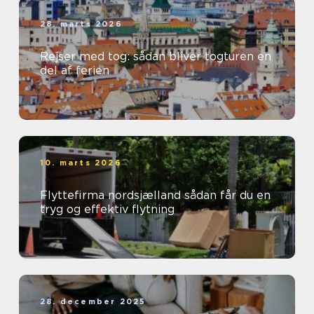
28. marts 2026
Rejser med tog: sådan bliver togturen en
del af ferien
10. marts 2026
Flyttefirma nordsjælland sådan får du en
tryg og effektiv flytning
28. december 2025