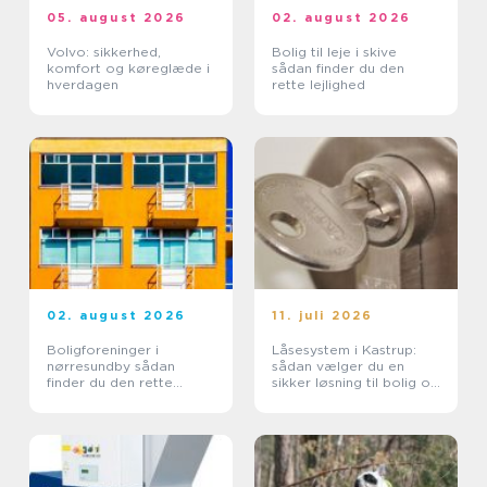
05. august 2026
02. august 2026
Volvo: sikkerhed,
Bolig til leje i skive
komfort og køreglæde i
sådan finder du den
hverdagen
rette lejlighed
02. august 2026
11. juli 2026
Boligforeninger i
Låsesystem i Kastrup:
nørresundby sådan
sådan vælger du en
finder du den rette
sikker løsning til bolig og
lejebolig
erhverv