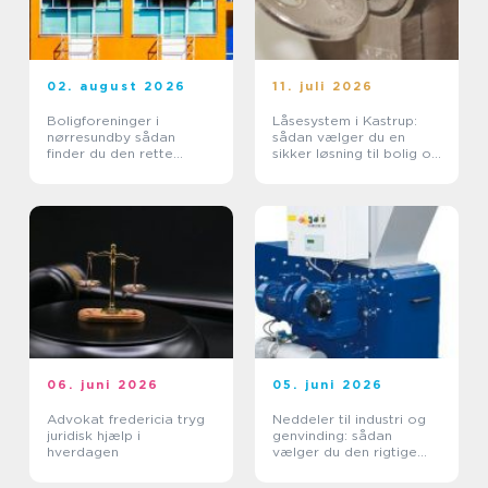
02. august 2026
11. juli 2026
Boligforeninger i
Låsesystem i Kastrup:
nørresundby sådan
sådan vælger du en
finder du den rette
sikker løsning til bolig og
lejebolig
erhverv
06. juni 2026
05. juni 2026
Advokat fredericia tryg
Neddeler til industri og
juridisk hjælp i
genvinding: sådan
hverdagen
vælger du den rigtige
løsning