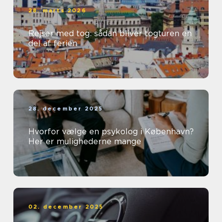
28. marts 2026
Rejser med tog: sådan bliver togturen en
del af ferien
28. december 2025
Hvorfor vælge en psykolog i København?
Her er mulighederne mange
02. december 2025