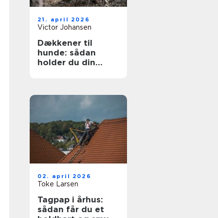
21. april 2026
Victor Johansen
Dækkener til
hunde: sådan
holder du din
hund tør og varm
året rundt
02. april 2026
Toke Larsen
Tagpap i århus:
sådan får du et