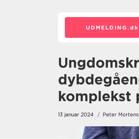
UDMELDING.
dk
Ungdomskriminalitet: En
dybdegåend
komplekst 
13 januar 2024
Peter Morten