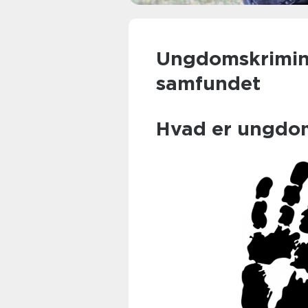
Ungdomskriminal
samfundet
Hvad er ungdom