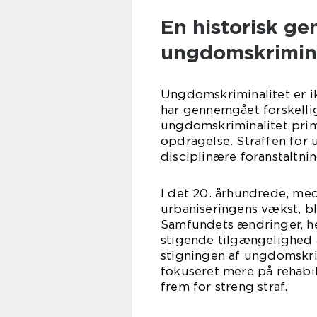
En historisk g
ungdomskrimina
Ungdomskriminalitet er ik
har gennemgået forskellig
ungdomskriminalitet pr
opdragelse. Straffen for
disciplinære foranstaltni
I det 20. århundrede, me
urbaniseringens vækst, b
Samfundets ændringer, he
stigende tilgængelighed af
stigningen af ungdomskrim
fokuseret mere på rehabi
frem for streng straf.