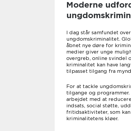
Moderne udfordr
ungdomskrimina
I dag står samfundet over 
ungdomskriminalitet. Glo
åbnet nye døre for krimine
medier giver unge mulighe
overgreb, online svindel o
kriminalitet kan have lan
tilpasset tilgang fra myn
For at tackle ungdomskrim
tilgange og programmer. 
arbejdet med at reducere
indsats, social støtte, u
fritidsaktiviteter, som k
kriminalitetens kløer.