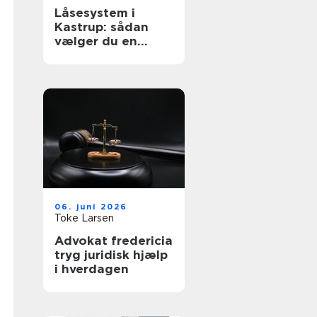
Låsesystem i
Kastrup: sådan
vælger du en
sikker løsning til
bolig og erhverv
06. juni 2026
Toke Larsen
Advokat fredericia
tryg juridisk hjælp
i hverdagen