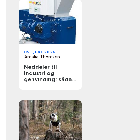
05. juni 2026
Amalie Thomsen
Neddeler til
industri og
genvinding: sådan
vælger du den
rigtige løsning