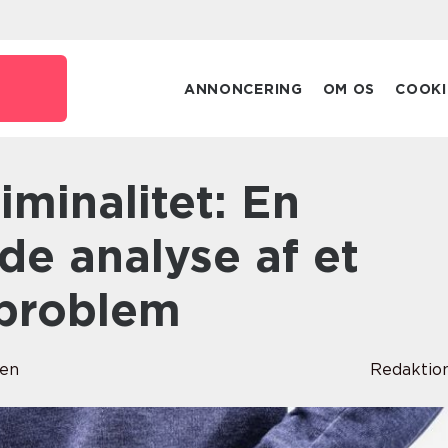
ANNONCERING
OM OS
COOKI
e analyse af et
problem
sen
Redaktio