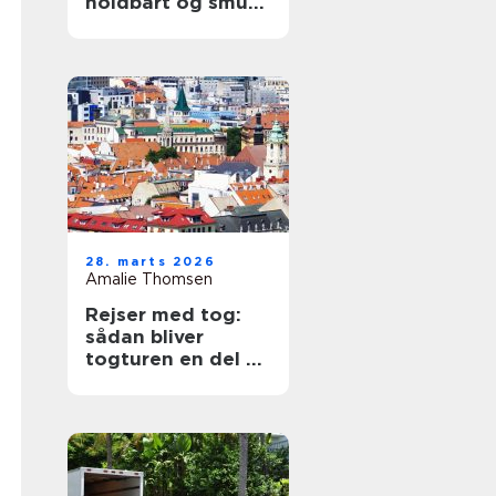
holdbart og smukt
tag
28. marts 2026
Amalie Thomsen
Rejser med tog:
sådan bliver
togturen en del af
ferien