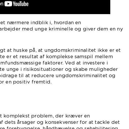
 et nærmere indblik i, hvordan en
n arbejder med unge kriminelle og giver dem en ny
t at huske på, at ungdomskriminalitet ikke er et
te er et resultat af komplekse samspil mellem
samfundsmæssige faktorer. Ved at investere i
te unge i risikosituationer og skabe muligheder
i bidrage til at reducere ungdomskriminalitet og
r en positiv fremtid.
t komplekst problem, der kræver en
f dets årsager og konsekvenser for at tackle det
ere forebyggelse, håndhævelse og rehabilitering