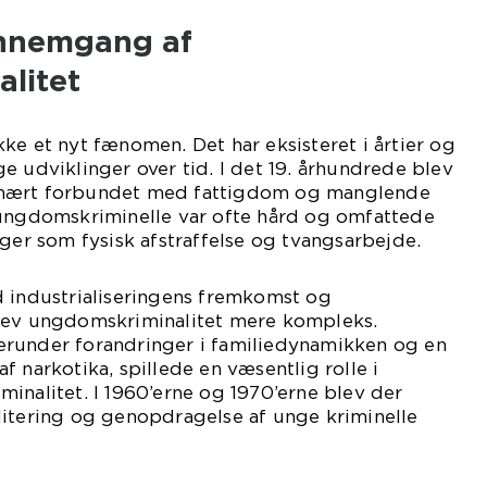
ennemgang af
litet
ke et nyt fænomen. Det har eksisteret i årtier og
e udviklinger over tid. I det 19. århundrede blev
imært forbundet med fattigdom og manglende
 ungdomskriminelle var ofte hård og omfattede
nger som fysisk afstraffelse og tvangsarbejde.
d industrialiseringens fremkomst og
lev ungdomskriminalitet mere kompleks.
runder forandringer i familiedynamikken og en
 narkotika, spillede en væsentlig rolle i
inalitet. I 1960’erne og 1970’erne blev der
litering og genopdragelse af unge kriminelle