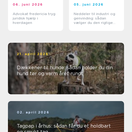
06. juni 2026
05. juni 2026
Advokat fredericia tryg
Neddeler til industri og
juridisk hjælp i
genvinding: sådan
hverdagen
vælger du den rigtige
løsning
21. april 2026
Dækkener til hunde: sådan holder du din
hund tør og varm året rundt
02. april 2026
Tagpap i århus: sådan får du et holdbart
og smukt tag