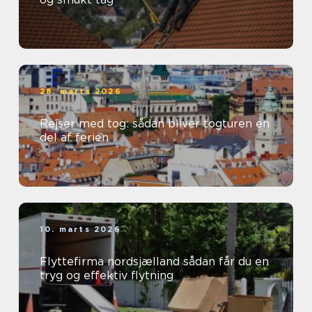
28. marts 2026
Rejser med tog: sådan bliver togturen en
del af ferien
10. marts 2026
Flyttefirma nordsjælland sådan får du en
tryg og effektiv flytning