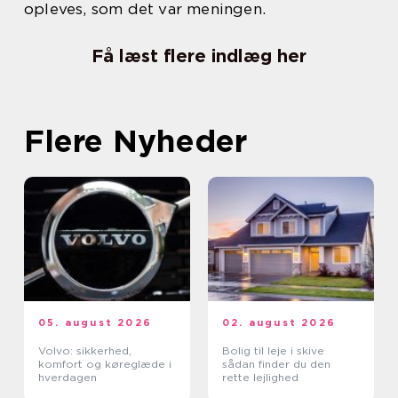
opleves, som det var meningen.
Få læst flere indlæg her
Flere Nyheder
05. august 2026
02. august 2026
Volvo: sikkerhed,
Bolig til leje i skive
komfort og køreglæde i
sådan finder du den
hverdagen
rette lejlighed