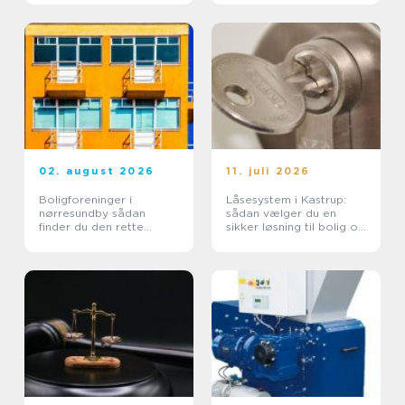
02. august 2026
11. juli 2026
Boligforeninger i
Låsesystem i Kastrup:
nørresundby sådan
sådan vælger du en
finder du den rette
sikker løsning til bolig og
lejebolig
erhverv