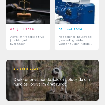
06. juni 2026
05. juni 2026
Advokat fredericia tryg
Neddeler til industri og
juridisk hjælp i
genvinding: sådan
hverdagen
vælger du den rigtige
løsning
21. april 2026
Dækkener til hunde: sådan holder du din
hund tør og varm året rundt