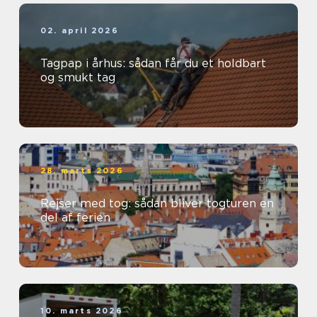
02. april 2026
Tagpap i århus: sådan får du et holdbart
og smukt tag
28. marts 2026
Rejser med tog: sådan bliver togturen en
del af ferien
10. marts 2026