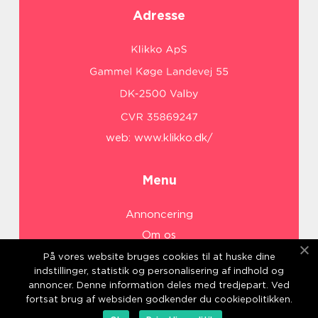
Adresse
web:
www.klikko.dk/
Menu
Annoncering
Om os
Cookies
På vores website bruges cookies til at huske dine
indstillinger, statistik og personalisering af indhold og
Kontakt os
annoncer. Denne information deles med tredjepart. Ved
Sitemap
fortsat brug af websiden godkender du cookiepolitikken.