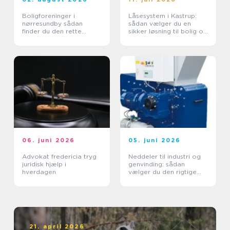
Boligforeninger i
Låsesystem i Kastrup:
nørresundby sådan
sådan vælger du en
finder du den rette
sikker løsning til bolig og
lejebolig
erhverv
06. juni 2026
05. juni 2026
Advokat fredericia tryg
Neddeler til industri og
juridisk hjælp i
genvinding: sådan
hverdagen
vælger du den rigtige
løsning
21. april 2026