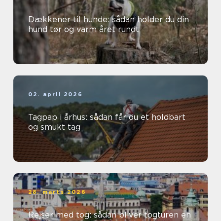
Dækkener til hunde: sådan holder du din
hund tør og varm året rundt
02. april 2026
Tagpap i århus: sådan får du et holdbart
og smukt tag
28. marts 2026
Rejser med tog: sådan bliver togturen en