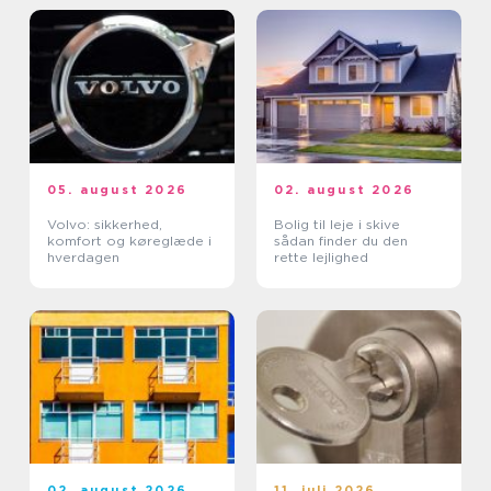
05. august 2026
02. august 2026
Volvo: sikkerhed,
Bolig til leje i skive
komfort og køreglæde i
sådan finder du den
hverdagen
rette lejlighed
02. august 2026
11. juli 2026