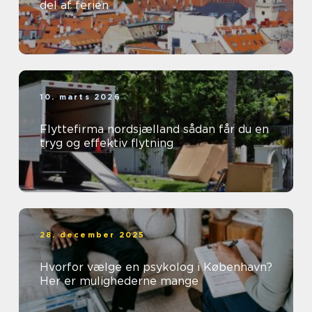
del af ferien
10. marts 2026
Flyttefirma nordsjælland sådan får du en
tryg og effektiv flytning
28. december 2025
Hvorfor vælge en psykolog i København?
Her er mulighederne mange