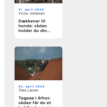
21. april 2026
Victor Johansen
Dækkener til
hunde: sådan
holder du din
hund tør og varm
året rundt
02. april 2026
Toke Larsen
Tagpap i århus:
sådan får du et