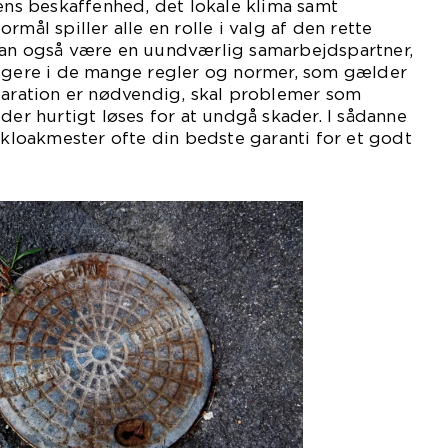
dens beskaffenhed, det lokale klima samt
rmål spiller alle en rolle i valg af den rette
kan også være en uundværlig samarbejdspartner,
vigere i de mange regler og normer, som gælder
paration er nødvendig, skal problemer som
der hurtigt løses for at undgå skader. I sådanne
t kloakmester ofte din bedste garanti for et godt