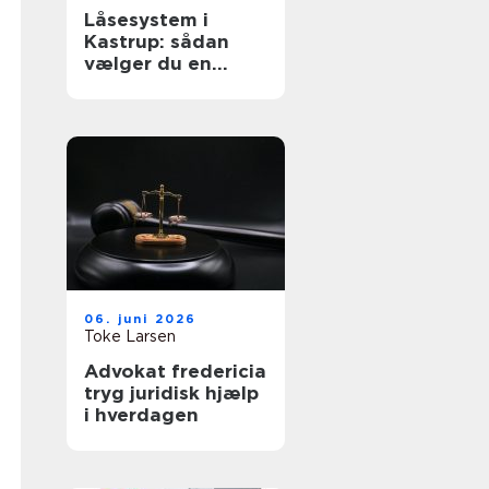
Låsesystem i
Kastrup: sådan
vælger du en
sikker løsning til
bolig og erhverv
06. juni 2026
Toke Larsen
Advokat fredericia
tryg juridisk hjælp
i hverdagen