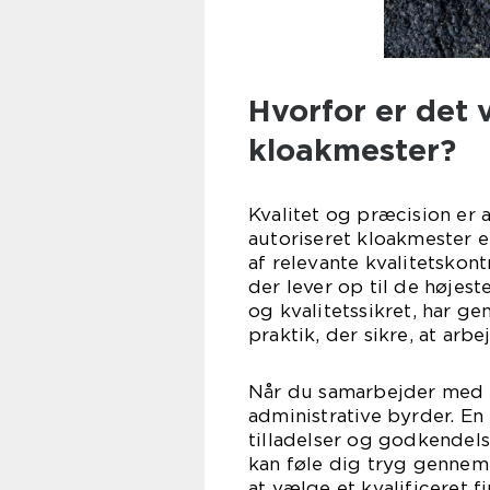
Hvorfor er det 
kloakmester?
Kvalitet og præcision er 
autoriseret kloakmester 
af relevante kvalitetskont
der lever op til de højest
og kvalitetssikret, har 
praktik, der sikre, at ar
Når du samarbejder med e
administrative byrder. En
tilladelser og godkendelse
kan føle dig tryg gennem 
at vælge et kvalificeret 