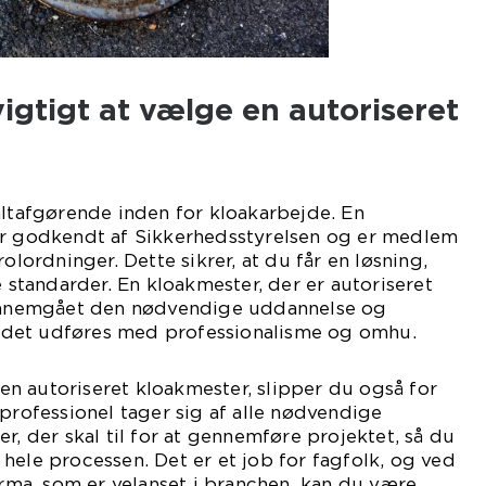
vigtigt at vælge en autoriseret
altafgørende inden for kloakarbejde. En
er godkendt af Sikkerhedsstyrelsen og er medlem
rolordninger. Dette sikrer, at du får en løsning,
e standarder. En kloakmester, der er autoriseret
gennemgået den nødvendige uddannelse og
bejdet udføres med professionalisme og omhu.
n autoriseret kloakmester, slipper du også for
 professionel tager sig af alle nødvendige
r, der skal til for at gennemføre projektet, så du
hele processen. Det er et job for fagfolk, og ved
firma, som er velanset i branchen, kan du være