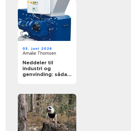
05. juni 2026
Amalie Thomsen
Neddeler til
industri og
genvinding: sådan
vælger du den
rigtige løsning