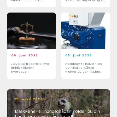
lejebolig
erhverv
06. juni 2026
05. juni 2026
Advokat fredericia tryg
Neddeler til industri og
juridisk hjælp i
genvinding: sådan
hverdagen
vælger du den rigtige
løsning
21. april 2026
Dækkener til hunde: sådan holder du din
hund tør og varm året rundt