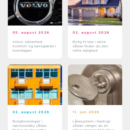
05. august 2026
02. august 2026
Volvo: sikkerhed,
Bolig til leje i skive
komfort og køreglæde i
sådan finder du den
hverdagen
rette lejlighed
02. august 2026
11. juli 2026
Boligforeninger i
Låsesystem i Kastrup:
nørresundby sådan
sådan vælger du en
finder du den rette
sikker løsning til bolig og