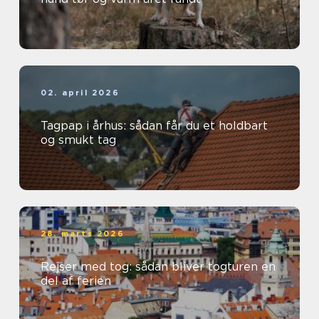
02. april 2026
Tagpap i århus: sådan får du et holdbart
og smukt tag
28. marts 2026
Rejser med tog: sådan bliver togturen en
del af ferien