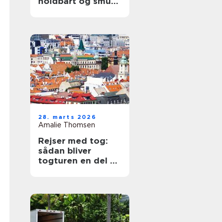
holdbart og smukt
tag
28. marts 2026
Amalie Thomsen
Rejser med tog:
sådan bliver
togturen en del af
ferien