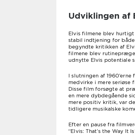
Udviklingen af E
Elvis filmene blev hurtigt 
stabil indtjening for båd
begyndte kritikken af Elv
filmene blev rutinepræge
udnytte Elvis potentiale s
I slutningen af 1960’erne
medvirke i mere seriøse f
Disse film forsøgte at præ
en mere dybdegående side
mere positiv kritik, var 
tidligere musikalske kome
Efter en pause fra filmve
“Elvis: That’s the Way It