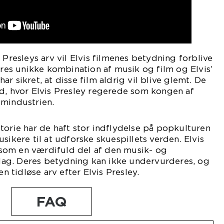
 Presleys arv vil Elvis filmenes betydning forblive
Deres unikke kombination af musik og film og Elvis’
r sikret, at disse film aldrig vil blive glemt. De
d, hvor Elvis Presley regerede som kongen af
ilmindustrien.
torie har de haft stor indflydelse på popkulturen
sikere til at udforske skuespillets verden. Elvis
et som en værdifuld del af den musik- og
i dag. Deres betydning kan ikke undervurderes, og
en tidløse arv efter Elvis Presley.
FAQ