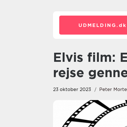
UDMELDING.
dk
Elvis film: En dybdegående
rejse genn
23 oktober 2023
Peter Mort