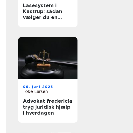
Låsesystem i
Kastrup: sådan
vælger du en
sikker løsning til
bolig og erhverv
06. juni 2026
Toke Larsen
Advokat fredericia
tryg juridisk hjælp
i hverdagen