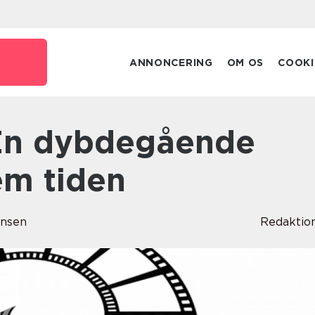
ANNONCERING
OM OS
COOKI
em tiden
ensen
Redaktio