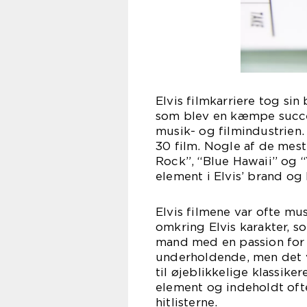
Elvis filmkarriere tog si
som blev en kæmpe succe
musik- og filmindustrien.
30 film. Nogle af de mes
Rock”, “Blue Hawaii” og “
element i Elvis’ brand og 
Elvis filmene var ofte mu
omkring Elvis karakter, 
mand med en passion for m
underholdende, men det v
til øjeblikkelige klassik
element og indeholdt oft
hitlisterne.