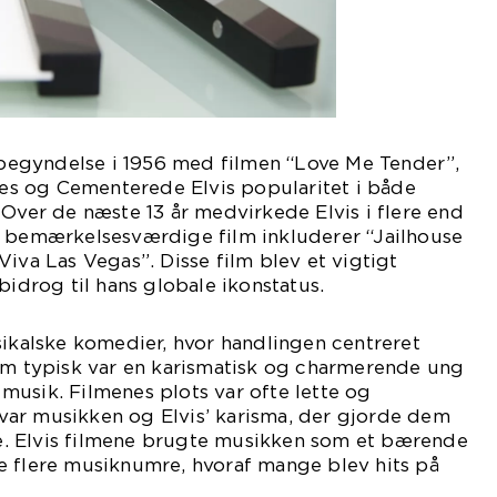
n begyndelse i 1956 med filmen “Love Me Tender”,
s og Cementerede Elvis popularitet i både
 Over de næste 13 år medvirkede Elvis i flere end
t bemærkelsesværdige film inkluderer “Jailhouse
Viva Las Vegas”. Disse film blev et vigtigt
bidrog til hans globale ikonstatus.
sikalske komedier, hvor handlingen centreret
som typisk var en karismatisk og charmerende ung
usik. Filmenes plots var ofte lette og
ar musikken og Elvis’ karisma, der gjorde dem
ere. Elvis filmene brugte musikken som et bærende
e flere musiknumre, hvoraf mange blev hits på