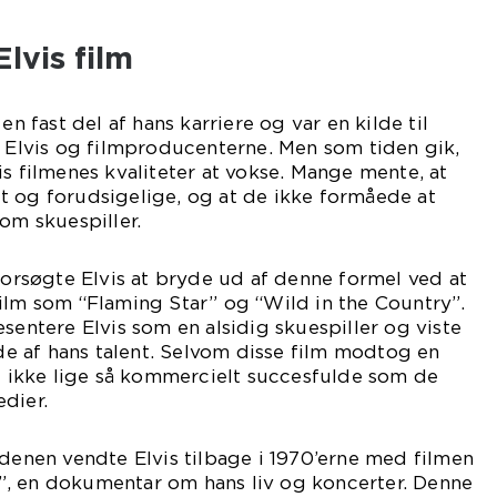
lvis film
en fast del af hans karriere og var en kilde til
e Elvis og filmproducenterne. Men som tiden gik,
is filmenes kvaliteter at vokse. Mange mente, at
t og forudsigelige, og at de ikke formåede at
om skuespiller.
 forsøgte Elvis at bryde ud af denne formel ved at
ilm som “Flaming Star” og “Wild in the Country”.
sentere Elvis som en alsidig skuespiller og viste
 af hans talent. Selvom disse film modtog en
de ikke lige så kommercielt succesfulde som de
dier.
rdenen vendte Elvis tilbage i 1970’erne med filmen
 Is”, en dokumentar om hans liv og koncerter. Denne