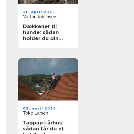
21. april 2026
Victor Johansen
Dækkener til
hunde: sådan
holder du din
hund tør og varm
året rundt
02. april 2026
Toke Larsen
Tagpap i århus:
sådan får du et