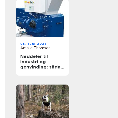
05. juni 2026
Amalie Thomsen
Neddeler til
industri og
genvinding: sådan
vælger du den
rigtige løsning