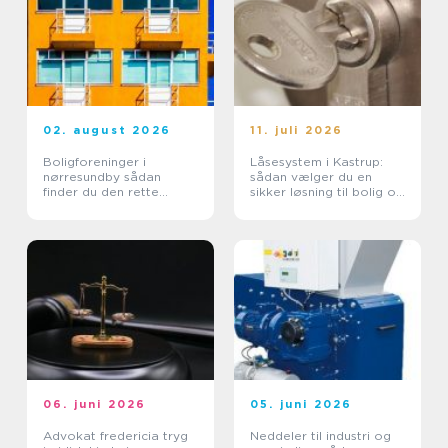
02. august 2026
11. juli 2026
Boligforeninger i
Låsesystem i Kastrup:
nørresundby sådan
sådan vælger du en
finder du den rette
sikker løsning til bolig og
lejebolig
erhverv
06. juni 2026
05. juni 2026
Advokat fredericia tryg
Neddeler til industri og