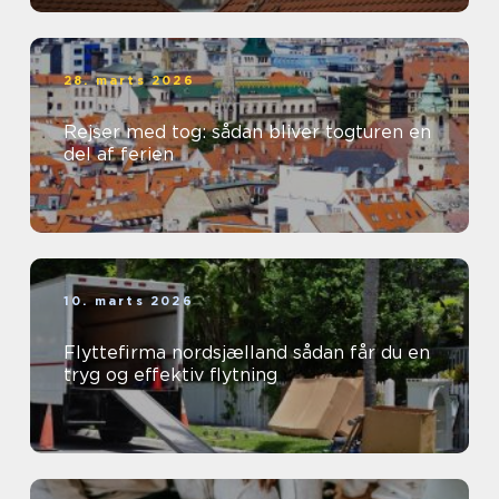
28. marts 2026
Rejser med tog: sådan bliver togturen en
del af ferien
10. marts 2026
Flyttefirma nordsjælland sådan får du en
tryg og effektiv flytning