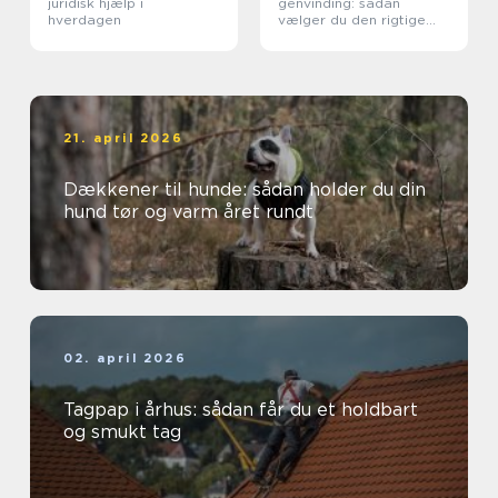
juridisk hjælp i
genvinding: sådan
hverdagen
vælger du den rigtige
løsning
21. april 2026
Dækkener til hunde: sådan holder du din
hund tør og varm året rundt
02. april 2026
Tagpap i århus: sådan får du et holdbart
og smukt tag