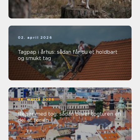
02. april 2026
Tagpap i århus: sådan får du et holdbart
og smukt tag
28. marts 2026
Rejser med tog: sådan bliver togturen en
del af ferien