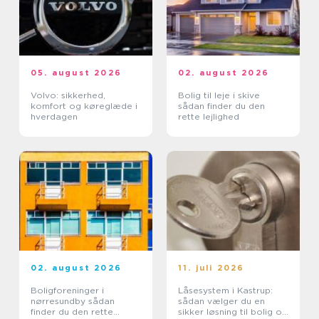
05. august 2026
02. august 2026
Volvo: sikkerhed,
Bolig til leje i skive
komfort og køreglæde i
sådan finder du den
hverdagen
rette lejlighed
02. august 2026
11. juli 2026
Boligforeninger i
Låsesystem i Kastrup:
nørresundby sådan
sådan vælger du en
finder du den rette
sikker løsning til bolig og