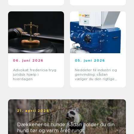
lejebolig
erhverv
06. juni 2026
05. juni 2026
Advokat fredericia tryg
Neddeler til industri og
juridisk hjælp i
genvinding: sådan
hverdagen
vælger du den rigtige
løsning
21. april 2026
Dækkener til hunde: sådan holder du din
hund tør og varm året rundt