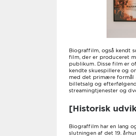
Biograffilm, også kendt s
film, der er produceret me
publikum. Disse film er of
kendte skuespillere og o
med det primære formål a
billetsalg og efterfølgen
streamingtjenester og dv
[Historisk udvik
Biograffilm har en lang og
slutningen af det 19. årh