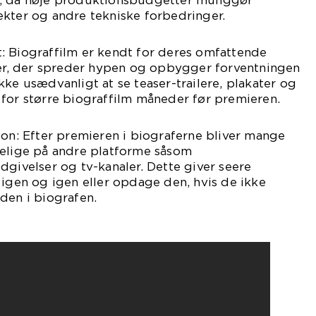
, da høje produktionsbudgetter muliggør
ekter og andre tekniske forbedringer.
: Biograffilm er kendt for deres omfattende
, der spreder hypen og opbygger forventningen
kke usædvanligt at se teaser-trailere, plakater og
for større biograffilm måneder før premieren.
ion: Efter premieren i biograferne bliver mange
gelige på andre platforme såsom
dgivelser og tv-kanaler. Dette giver seere
 igen og igen eller opdage den, hvis de ikke
den i biografen.