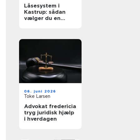
Låsesystem i
Kastrup: sådan
vælger du en
sikker løsning til
bolig og erhverv
06. juni 2026
Toke Larsen
Advokat fredericia
tryg juridisk hjælp
i hverdagen