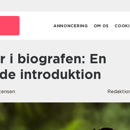
ANNONCERING
OM OS
COOKI
e introduktion
tensen
Redaktio