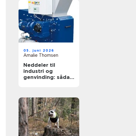
05. juni 2026
Amalie Thomsen
Neddeler til
industri og
genvinding: sådan
vælger du den
rigtige løsning