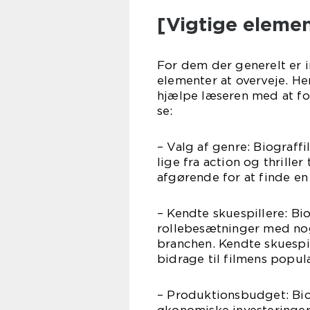
[Vigtige elemen
For dem der generelt er in
elementer at overveje. Her
hjælpe læseren med at fo
se:
– Valg af genre: Biograff
lige fra action og thrille
afgørende for at finde en 
– Kendte skuespillere: Bi
rollebesætninger med nog
branchen. Kendte skuespi
bidrage til filmens popula
– Produktionsbudget: Bio