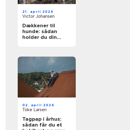
21. april 2026
Victor Johansen
Dækkener til
hunde: sådan
holder du din
hund tør og varm
året rundt
02. april 2026
Toke Larsen
Tagpap i århus:
sådan får du et