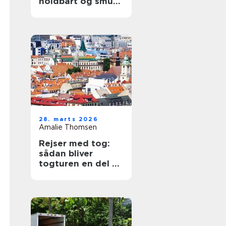
holdbart og smukt
tag
28. marts 2026
Amalie Thomsen
Rejser med tog:
sådan bliver
togturen en del af
ferien