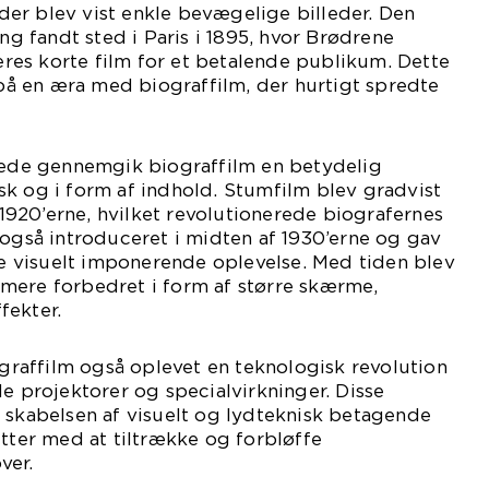
er blev vist enkle bevægelige billeder. Den
ing fandt sted i Paris i 1895, hvor Brødrene
es korte film for et betalende publikum. Dette
 en æra med biograffilm, der hurtigt spredte
drede gennemgik biograffilm en betydelig
k og i form af indhold. Stumfilm blev gradvist
i 1920’erne, hvilket revolutionerede biografernes
 også introduceret i midten af 1930’erne og gav
 visuelt imponerende oplevelse. Med tiden blev
mere forbedret i form af større skærme,
fekter.
iograffilm også oplevet en teknologisk revolution
le projektorer og specialvirkninger. Disse
 skabelsen af visuelt og lydteknisk betagende
ætter med at tiltrække og forbløffe
ver.