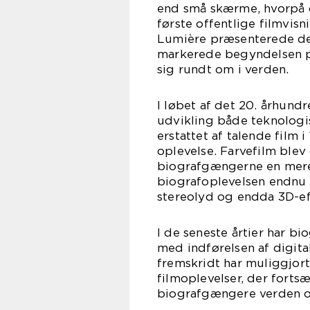
end små skærme, hvorpå d
første offentlige filmvisn
Lumière præsenterede der
markerede begyndelsen på
sig rundt om i verden.
I løbet af det 20. århun
udvikling både teknologis
erstattet af talende film 
oplevelse. Farvefilm blev
biografgængerne en mere
biografoplevelsen endnu 
stereolyd og endda 3D-ef
I de seneste årtier har b
med indførelsen af digita
fremskridt har muliggjort
filmoplevelser, der forts
biografgængere verden o