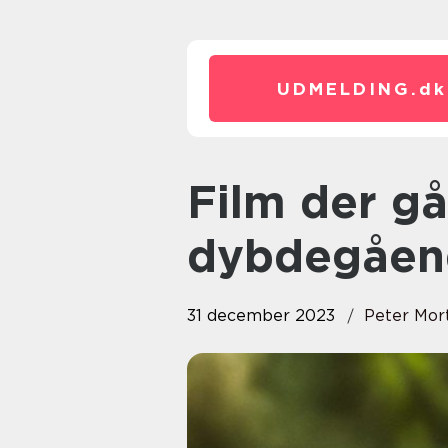
UDMELDING.
dk
Film der går i biografen: En
dybdegåend
31 december 2023
Peter Mor