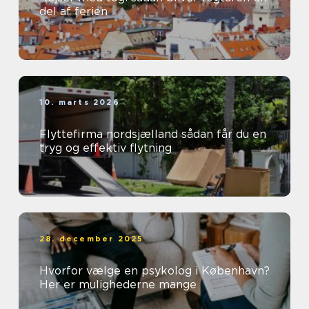
del af ferien
10. marts 2026
Flyttefirma nordsjælland sådan får du en
tryg og effektiv flytning
28. december 2025
Hvorfor vælge en psykolog i København?
Her er mulighederne mange