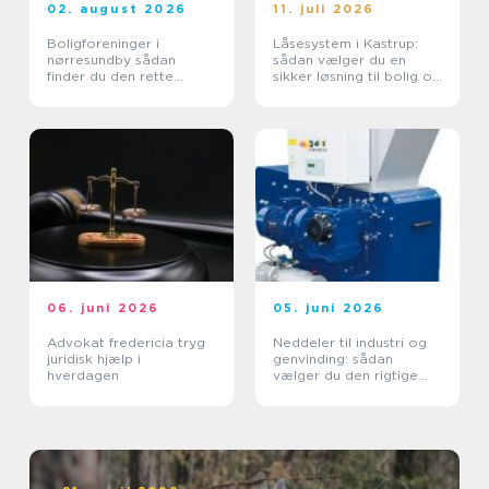
02. august 2026
11. juli 2026
Boligforeninger i
Låsesystem i Kastrup:
nørresundby sådan
sådan vælger du en
finder du den rette
sikker løsning til bolig og
lejebolig
erhverv
06. juni 2026
05. juni 2026
Advokat fredericia tryg
Neddeler til industri og
juridisk hjælp i
genvinding: sådan
hverdagen
vælger du den rigtige
løsning