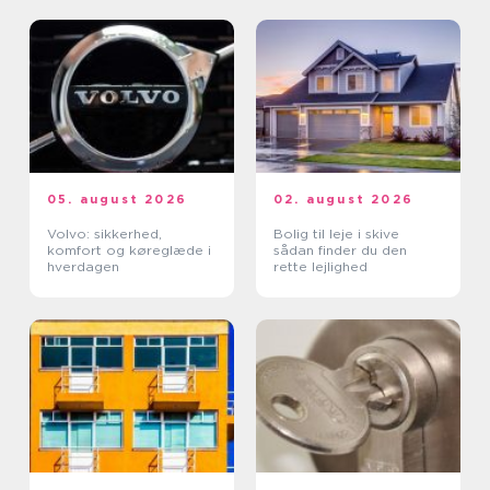
05. august 2026
02. august 2026
Volvo: sikkerhed,
Bolig til leje i skive
komfort og køreglæde i
sådan finder du den
hverdagen
rette lejlighed