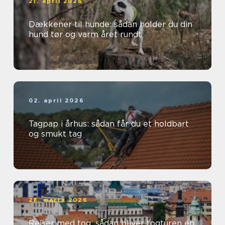
21. april 2026
Dækkener til hunde: sådan holder du din
hund tør og varm året rundt
02. april 2026
Tagpap i århus: sådan får du et holdbart
og smukt tag
28. marts 2026
Rejser med tog: sådan bliver togturen en