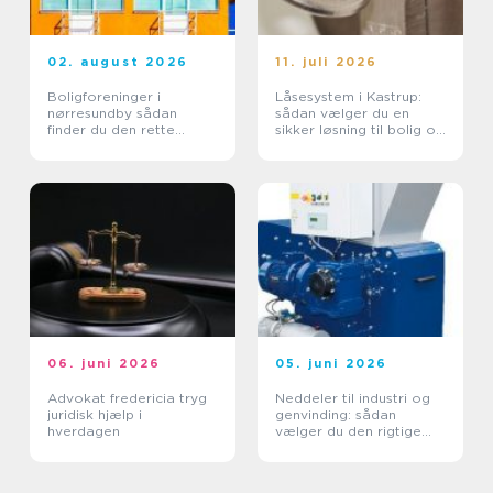
02. august 2026
11. juli 2026
Boligforeninger i
Låsesystem i Kastrup:
nørresundby sådan
sådan vælger du en
finder du den rette
sikker løsning til bolig og
lejebolig
erhverv
06. juni 2026
05. juni 2026
Advokat fredericia tryg
Neddeler til industri og
juridisk hjælp i
genvinding: sådan
hverdagen
vælger du den rigtige
løsning