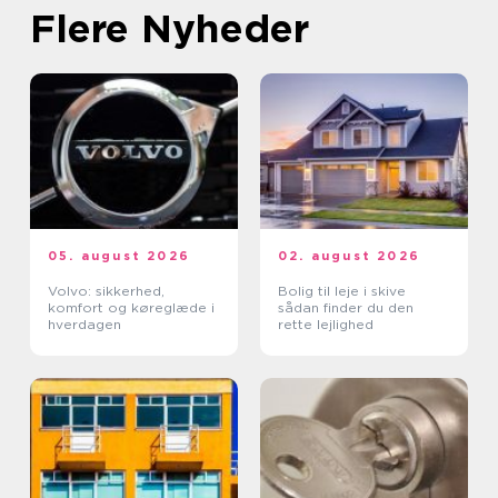
Flere Nyheder
05. august 2026
02. august 2026
Volvo: sikkerhed,
Bolig til leje i skive
komfort og køreglæde i
sådan finder du den
hverdagen
rette lejlighed