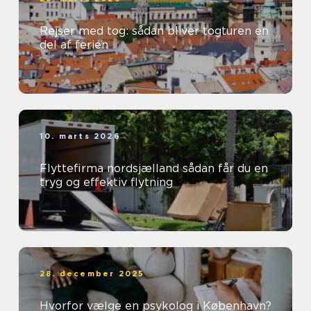
Rejser med tog: sådan bliver togturen en
del af ferien
10. marts 2026
Flyttefirma nordsjælland sådan får du en
tryg og effektiv flytning
28. december 2025
Hvorfor vælge en psykolog i København?