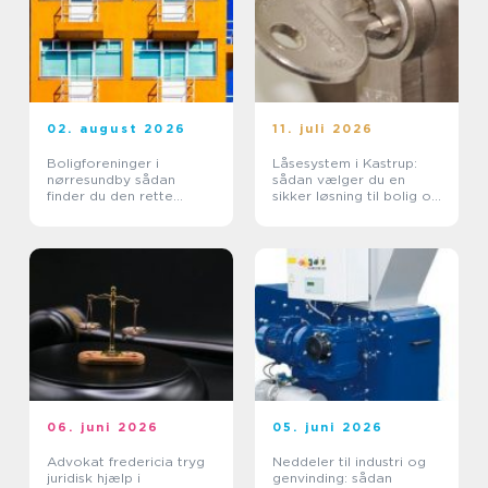
02. august 2026
11. juli 2026
Boligforeninger i
Låsesystem i Kastrup:
nørresundby sådan
sådan vælger du en
finder du den rette
sikker løsning til bolig og
lejebolig
erhverv
06. juni 2026
05. juni 2026
Advokat fredericia tryg
Neddeler til industri og
juridisk hjælp i
genvinding: sådan