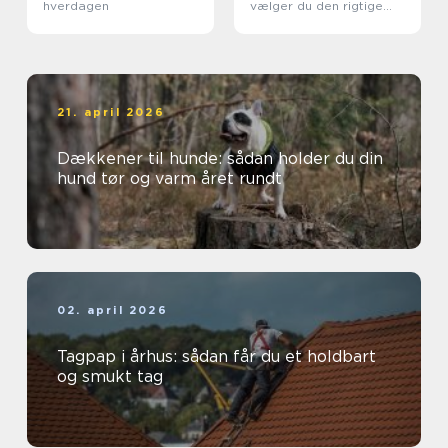
hverdagen
vælger du den rigtige
løsning
21. april 2026
Dækkener til hunde: sådan holder du din
hund tør og varm året rundt
02. april 2026
Tagpap i århus: sådan får du et holdbart
og smukt tag