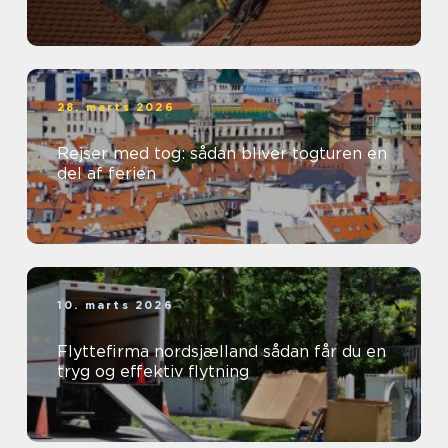
28. marts 2026
Rejser med tog: sådan bliver togturen en
del af ferien
10. marts 2026
Flyttefirma nordsjælland sådan får du en
tryg og effektiv flytning