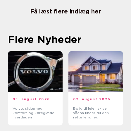
Få læst flere indlæg her
Flere Nyheder
05. august 2026
02. august 2026
Volvo: sikkerhed,
Bolig til leje i skive
komfort og køreglæde i
sådan finder du den
hverdagen
rette lejlighed