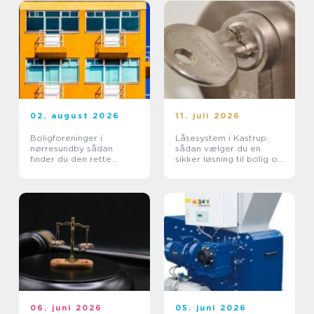
02. august 2026
11. juli 2026
Boligforeninger i
Låsesystem i Kastrup:
nørresundby sådan
sådan vælger du en
finder du den rette
sikker løsning til bolig og
lejebolig
erhverv
06. juni 2026
05. juni 2026