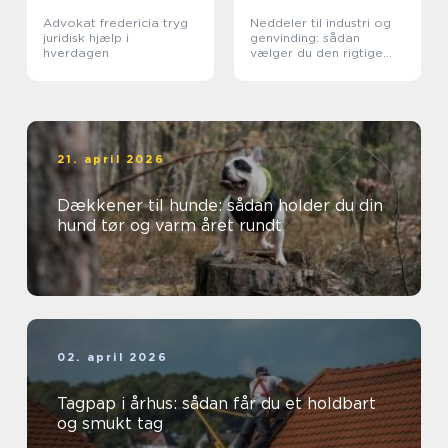
Advokat fredericia tryg
Neddeler til industri og
juridisk hjælp i
genvinding: sådan
hverdagen
vælger du den rigtige
løsning
21. april 2026
Dækkener til hunde: sådan holder du din
hund tør og varm året rundt
02. april 2026
Tagpap i århus: sådan får du et holdbart
og smukt tag