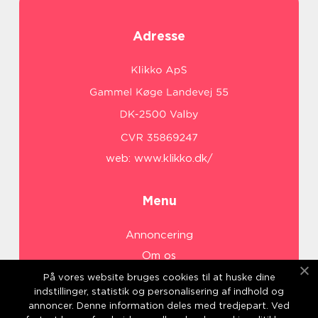
Adresse
web:
www.klikko.dk/
Menu
Annoncering
Om os
Cookies
På vores website bruges cookies til at huske dine
indstillinger, statistik og personalisering af indhold og
Kontakt os
annoncer. Denne information deles med tredjepart. Ved
Sitemap