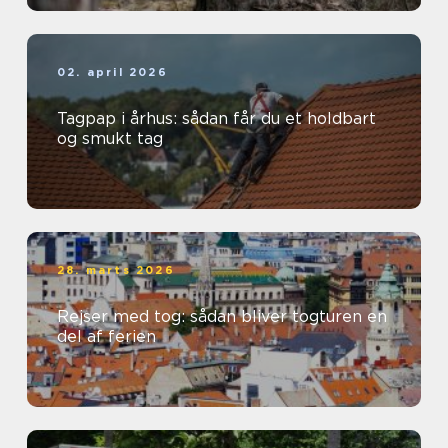
02. april 2026
Tagpap i århus: sådan får du et holdbart
og smukt tag
28. marts 2026
Rejser med tog: sådan bliver togturen en
del af ferien