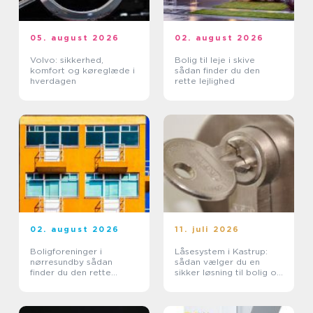
05. august 2026
02. august 2026
Volvo: sikkerhed,
Bolig til leje i skive
komfort og køreglæde i
sådan finder du den
hverdagen
rette lejlighed
02. august 2026
11. juli 2026
Boligforeninger i
Låsesystem i Kastrup:
nørresundby sådan
sådan vælger du en
finder du den rette
sikker løsning til bolig og
lejebolig
erhverv