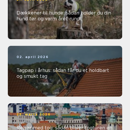
Dækkener til hunde: sådan holder du din
hund tør og varm året rundt
02. april 2026
Tagpap i århus: sådan får du et holdbart
og smukt tag
28. marts 2026
Rejser med tog: sådan bliver togturen en