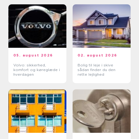
05. august 2026
02. august 2026
Volvo: sikkerhed,
Bolig til leje i skive
komfort og køreglæde i
sådan finder du den
hverdagen
rette lejlighed