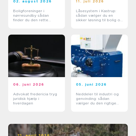
02. august 2026
11. juli 2026
Boligforeninger i
Låsesystem i Kastrup:
nørresundby sådan
sådan vælger du en
finder du den rette
sikker løsning til bolig og
lejebolig
erhverv
06. juni 2026
05. juni 2026
Advokat fredericia tryg
Neddeler til industri og
juridisk hjælp i
genvinding: sådan
hverdagen
vælger du den rigtige
løsning
21. april 2026