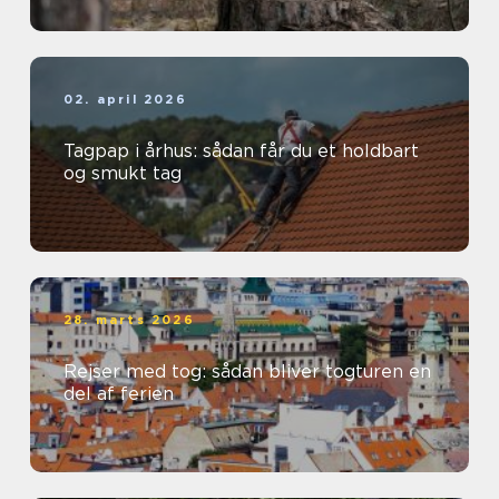
02. april 2026
Tagpap i århus: sådan får du et holdbart
og smukt tag
28. marts 2026
Rejser med tog: sådan bliver togturen en
del af ferien