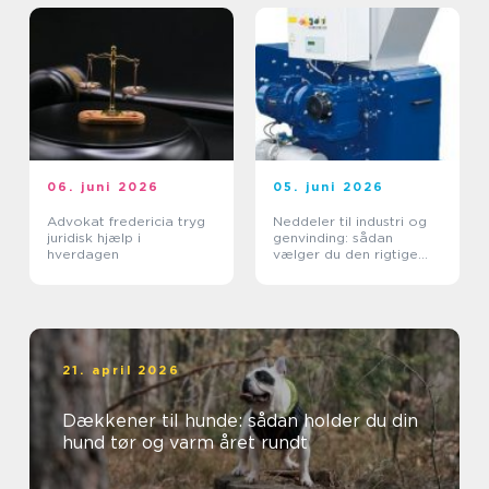
06. juni 2026
05. juni 2026
Advokat fredericia tryg
Neddeler til industri og
juridisk hjælp i
genvinding: sådan
hverdagen
vælger du den rigtige
løsning
21. april 2026
Dækkener til hunde: sådan holder du din
hund tør og varm året rundt