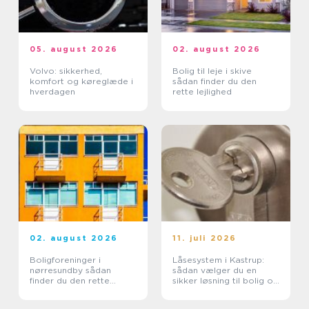
05. august 2026
02. august 2026
Volvo: sikkerhed,
Bolig til leje i skive
komfort og køreglæde i
sådan finder du den
hverdagen
rette lejlighed
02. august 2026
11. juli 2026
Boligforeninger i
Låsesystem i Kastrup:
nørresundby sådan
sådan vælger du en
finder du den rette
sikker løsning til bolig og
lejebolig
erhverv