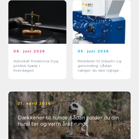
06. juni 2026
05. juni 2026
Advokat fredericia tryg
Neddeler til industri og
juridisk hjælp i
genvinding: sådan
hverdagen
vælger du den rigtige
løsning
21. april 2026
Dækkener til hunde: sådan holder du din
hund tør og varm året rundt