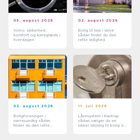
05. august 2026
02. august 2026
Volvo: sikkerhed,
Bolig til leje i skive
komfort og køreglæde i
sådan finder du den
hverdagen
rette lejlighed
02. august 2026
11. juli 2026
Boligforeninger i
Låsesystem i Kastrup:
nørresundby sådan
sådan vælger du en
finder du den rette
sikker løsning til bolig og
lejebolig
erhverv