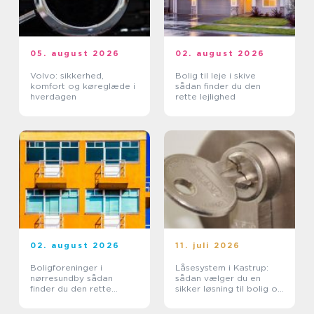
05. august 2026
02. august 2026
Volvo: sikkerhed,
Bolig til leje i skive
komfort og køreglæde i
sådan finder du den
hverdagen
rette lejlighed
02. august 2026
11. juli 2026
Boligforeninger i
Låsesystem i Kastrup:
nørresundby sådan
sådan vælger du en
finder du den rette
sikker løsning til bolig og
lejebolig
erhverv