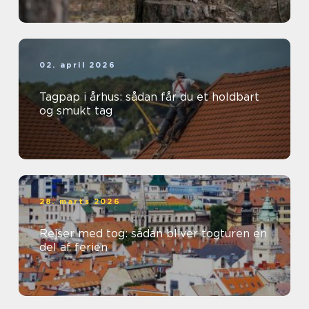
02. april 2026
Tagpap i århus: sådan får du et holdbart
og smukt tag
28. marts 2026
Rejser med tog: sådan bliver togturen en
del af ferien