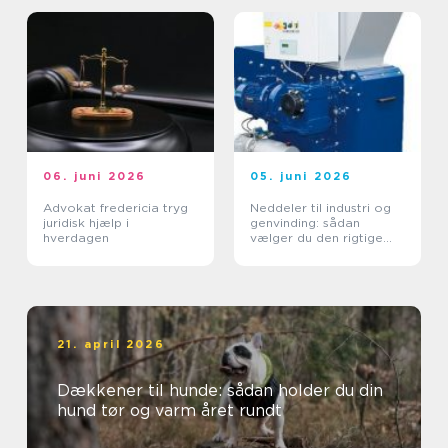
06. juni 2026
05. juni 2026
Advokat fredericia tryg
Neddeler til industri og
juridisk hjælp i
genvinding: sådan
hverdagen
vælger du den rigtige
løsning
21. april 2026
Dækkener til hunde: sådan holder du din
hund tør og varm året rundt