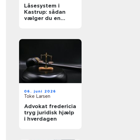
Låsesystem i
Kastrup: sådan
vælger du en
sikker løsning til
bolig og erhverv
06. juni 2026
Toke Larsen
Advokat fredericia
tryg juridisk hjælp
i hverdagen