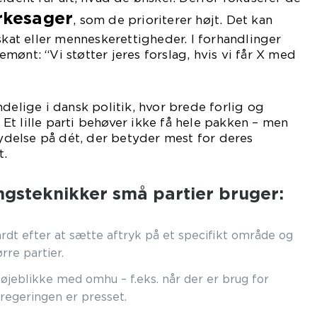
rkesager
, som de prioriterer højt. Det kan
skat eller menneskerettigheder. I forhandlinger
mønt: “Vi støtter jeres forslag, hvis vi får X med
delige i dansk politik, hvor brede forlig og
t lille parti behøver ikke få hele pakken – men
flydelse på dét, der betyder mest for deres
t.
ngsteknikker små partier bruger:
rdt efter at sætte aftryk på et specifikt område og
rre partier.
øjeblikke med omhu – f.eks. når der er brug for
r regeringen er presset.