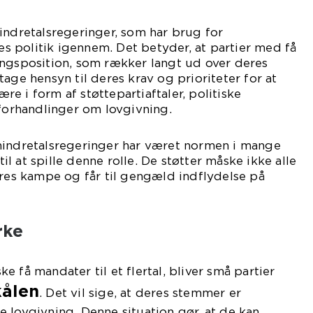
indretalsregeringer, som har brug for
res politik igennem. Det betyder, at partier med få
ingsposition, som rækker langt ud over deres
age hensyn til deres krav og prioriteter for at
være i form af støttepartiaftaler, politiske
 forhandlinger om lovgivning.
mindretalsregeringer har været normen i mange
 til at spille denne rolle. De støtter måske ikke alle
eres kampe og får til gengæld indflydelse på
rke
 få mandater til et flertal, bliver små partier
kålen
. Det vil sige, at deres stemmer er
 lovgivning. Denne situation gør, at de kan