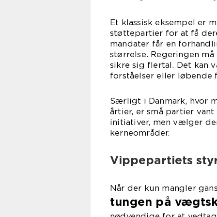
Et klassisk eksempel er m
støttepartier for at få de
mandater får en forhandl
størrelse. Regeringen må t
sikre sig flertal. Det kan 
forståelser eller løbende
Særligt i Danmark, hvor 
årtier, er små partier vant
initiativer, men vælger d
kerneområder.
Vippepartiets sty
Når der kun mangler ganske
tungen på vægts
nødvendige for at vedtage