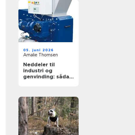
05. juni 2026
Amalie Thomsen
Neddeler til
industri og
genvinding: sådan
vælger du den
rigtige løsning