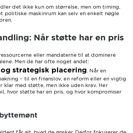
andler det ikke kun om størrelse, men om timing,
det politiske maskinrum kan selv en enkelt nøgle
oren.
andling: Når støtte har en pris
ressourcerne eller mandaterne til at dominere
lene. Men de har ofte noget andet:
og strategisk placering
. Når en
kning – til en finanslov, en reform eller en vigtig
er klar med støtte, men ikke uden krav. Her
il, hvor støtte har en pris, og hvor kompromiser
byttemønt
ældent får alt, hvad de ønsker. Derfor fokuserer de