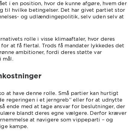
ået i en position, hvor de kunne afgøre, hvem der
til hvilke betingelser. Det har givet partiet stor
nelses- og udlændingepolitik, selv uden selv at
nativets rolle i visse klimaaftaler, hvor deres
or at få flertal. Trods få mandater lykkedes det
rønne ambitioner, fordi deres støtte var
 mål.
mkostninger
ko at have denne rolle. Små partier kan hurtigt
de regeringen i et jerngreb” eller for at udnytte
så ende med at tage ansvar for beslutninger, der
ulære blandt deres egne vælgere. Derfor kræver
fornemmelse at navigere som vippeparti – og
tige kampe.