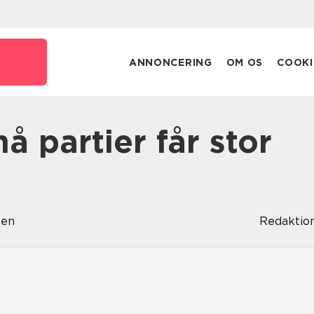
ANNONCERING
OM OS
COOKI
sen
Redaktio