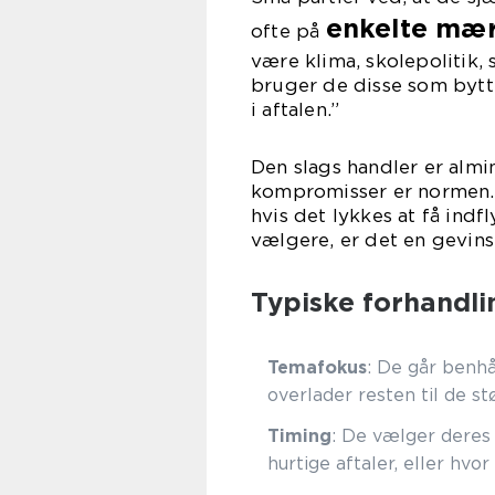
enkelte mæ
ofte på
være klima, skolepolitik, 
bruger de disse som bytte
i aftalen.”
Den slags handler er almin
kompromisser er normen. E
hvis det lykkes at få ind
vælgere, er det en gevins
Typiske forhandli
Temafokus
: De går benhå
overlader resten til de stø
Timing
: De vælger deres 
hurtige aftaler, eller hvo