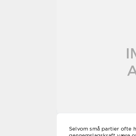
Selvom små partier ofte h
gennemslagskraft være ov