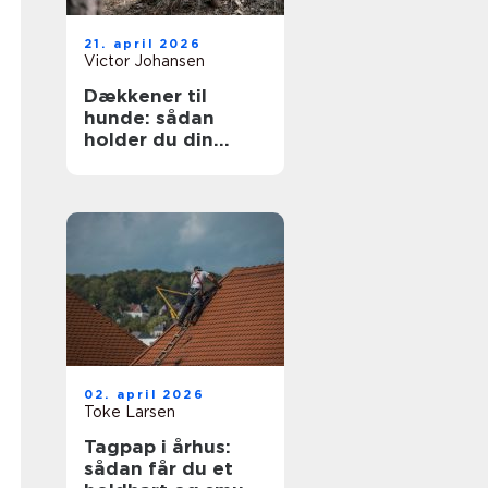
21. april 2026
Victor Johansen
Dækkener til
hunde: sådan
holder du din
hund tør og varm
året rundt
02. april 2026
Toke Larsen
Tagpap i århus:
sådan får du et