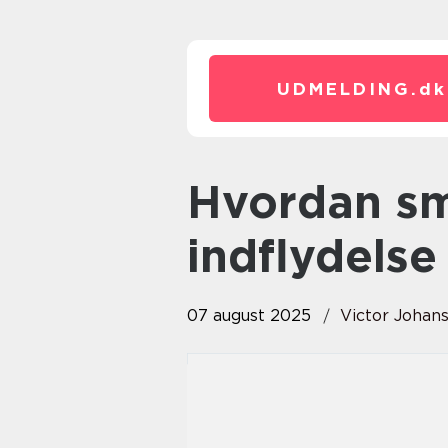
UDMELDING.
dk
Hvordan små partier får stor
indflydelse
07 august 2025
Victor Johan