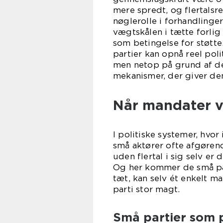
mere spredt, og flertalsr
nøglerolle i forhandlinge
vægtskålen i tætte forli
som betingelse for støtte
partier kan opnå reel poli
men netop på grund af de
mekanismer, der giver de
Når mandater vej
I politiske systemer, hvor 
små aktører ofte afgørend
uden flertal i sig selv er 
Og her kommer de små par
tæt, kan selv ét enkelt m
parti stor magt.
Små partier som p