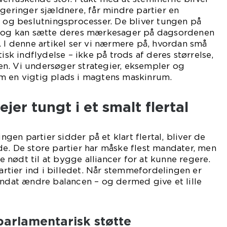
egeringer sjældnere, får mindre partier en
r og beslutningsprocesser. De bliver tungen på
g og kan sætte deres mærkesager på dagsordenen
. I denne artikel ser vi nærmere på, hvordan små
tisk indflydelse – ikke på trods af deres størrelse,
n. Vi undersøger strategier, eksempler og
m en vigtig plads i magtens maskinrum.
er tungt i et smalt flertal
ingen partier sidder på et klart flertal, bliver de
e. De store partier har måske flest mandater, men
de nødt til at bygge alliancer for at kunne regere.
tier ind i billedet. Når stemmefordelingen er
andat ændre balancen – og dermed give et lille
arlamentarisk støtte