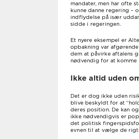
mandater, men har ofte st
kunne danne regering – og 
indflydelse på især uddan
sidde i regeringen.
Et nyere eksempel er Alter
opbakning var afgørende f
dem at påvirke aftalens g
nødvendig for at komme i
Ikke altid uden o
Det er dog ikke uden risi
blive beskyldt for at “hol
deres position. De kan og
ikke nødvendigvis er pop
det politisk fingerspids
evnen til at vælge de rig