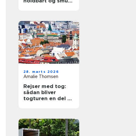
holdbart og smukt
tag
28. marts 2026
Amalie Thomsen
Rejser med tog:
sådan bliver
togturen en del af
ferien