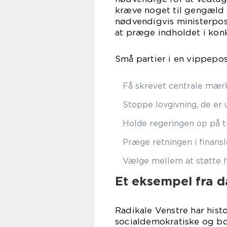
kræve noget til gengæld –
nødvendigvis ministerpost
at præge indholdet i konk
Små partier i en vippepos
Få skrevet centrale mærke
Stoppe lovgivning, de er 
Holde regeringen op på ti
Præge retningen i finans
Vælge mellem at støtte h
Et eksempel fra d
Radikale Venstre har histo
socialdemokratiske og bor