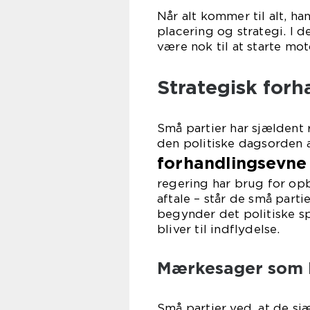
Når alt kommer til alt, h
placering og strategi. I 
være nok til at starte mot
Strategisk forh
Små partier har sjældent 
den politiske dagsorden a
forhandlingsevne 
regering har brug for opba
aftale – står de små parti
begynder det politiske sp
bliver til indflydelse.
Mærkesager som 
Små partier ved, at de sj