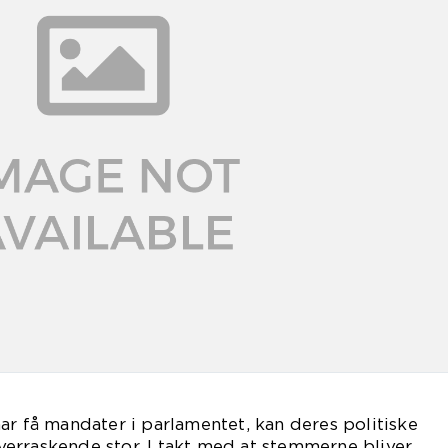
ar få mandater i parlamentet, kan deres politiske
erraskende stor. I takt med at stemmerne bliver