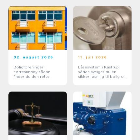
02. august 2026
11. juli 2026
Boligforeninger i
Låsesystem i Kastrup:
nørresundby sådan
sådan vælger du en
finder du den rette
sikker løsning til bolig og
lejebolig
erhverv