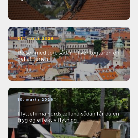
28. marts 2026
Rejser med tog: sådan bliver togturen en
del af ferien
10. marts 2026
Flyttefirma nordsjælland sådan får du en
tryg og effektiv flytning