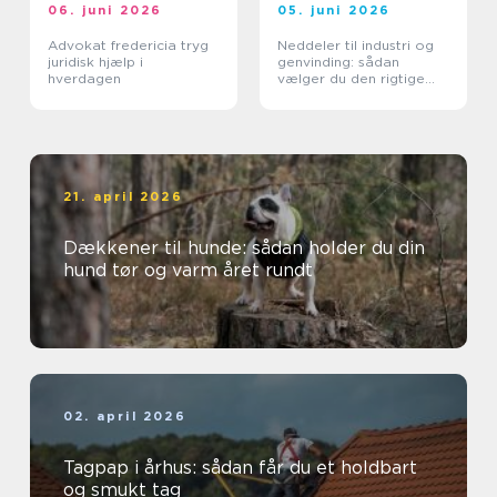
06. juni 2026
05. juni 2026
Advokat fredericia tryg
Neddeler til industri og
juridisk hjælp i
genvinding: sådan
hverdagen
vælger du den rigtige
løsning
21. april 2026
Dækkener til hunde: sådan holder du din
hund tør og varm året rundt
02. april 2026
Tagpap i århus: sådan får du et holdbart
og smukt tag