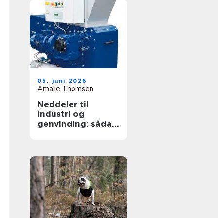
05. juni 2026
Amalie Thomsen
Neddeler til
industri og
genvinding: sådan
vælger du den
rigtige løsning