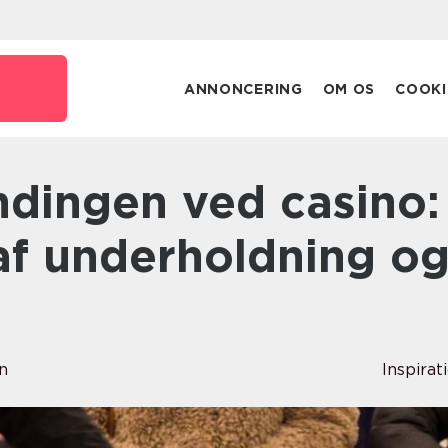
ANNONCERING
OM OS
COOKI
af underholdning o
n
Inspirat