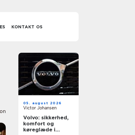
ES
KONTAKT OS
g
05. august 2026
Victor Johansen
ion
Volvo: sikkerhed,
komfort og
køreglæde i