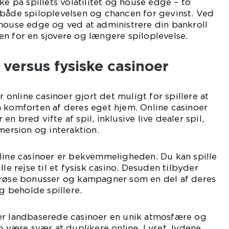
ke på spillets volatilitet og house edge – to
 både spiloplevelsen og chancen for gevinst. Ved
house edge og ved at administrere din bankroll
n for en sjovere og længere spiloplevelse.
 versus fysiske casinoer
r online casinoer gjort det muligt for spillere at
 komforten af deres eget hjem. Online casinoer
n bred vifte af spil, inklusive live dealer spil,
mersion og interaktion.
nline casinoer er bekvemmeligheden. Du kan spille
lle rejse til et fysisk casino. Desuden tilbyder
erøse bonusser og kampagner som en del af deres
og beholde spillere.
er landbaserede casinoer en unik atmosfære og
n være svær at duplikere online. Lyset, lydene,