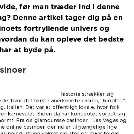
ide, før man træder ind i denne
g? Denne artikel tager dig på en
noets fortryllende univers og
, hvordan du kan opleve det bedste
 har at byde på.
sinoer
e strækker sig
rede, hvor det første anerkendte casino, “Ridotto”,
, Italien. Det var et offentligt lokale, hvor folk
nder karnevalet. Siden da har konceptet spredt sig
normt. Fra de glamourøse casinoer i Las Vegas og
e online casinoer, der nu er tilgængelige lige
casinoindustrien vokset sig stor og mangfoldig.