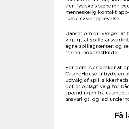
den fysiske spænding ved
menneskelig kontakt appe
fulde casinooplevelse.
Uanset om du vælger at bes
vigtigt at spille ansvarl
egne spillegrænser, og s
for en indkomstkilde.
For dem, der ønsker at o
CasinoHouse tilbyde en at
udvalg af spil, sikkerhed
det et oplagt valg for båd
spændingen fra casinoet i
ansvarligt, og lad underh
Få 