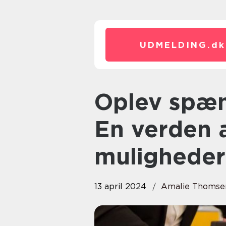
UDMELDING.
dk
Oplev spændingen ved casino:
En verden 
muligheder
13 april 2024
Amalie Thomse