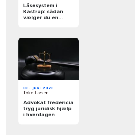
Låsesystem i
Kastrup: sådan
vælger du en
sikker løsning til
bolig og erhverv
06. juni 2026
Toke Larsen
Advokat fredericia
tryg juridisk hjælp
i hverdagen