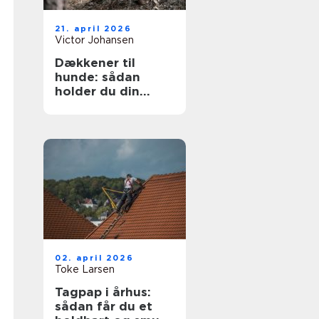
21. april 2026
Victor Johansen
Dækkener til
hunde: sådan
holder du din
hund tør og varm
året rundt
02. april 2026
Toke Larsen
Tagpap i århus:
sådan får du et