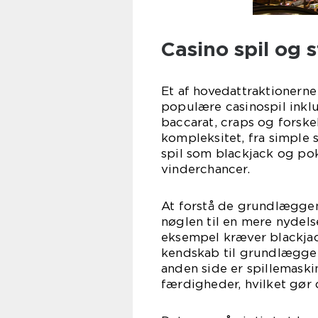
Casino spil og s
Et af hovedattraktionerne
populære casinospil inklu
baccarat, craps og forskel
kompleksitet, fra simple s
spil som blackjack og pok
vinderchancer.
At forstå de grundlæggend
nøglen til en mere nydels
eksempel kræver blackjac
kendskab til grundlæggen
anden side er spillemask
færdigheder, hvilket gør