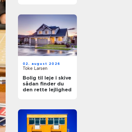
hverdagen
02. august 2026
Toke Larsen
Bolig til leje i skive
sådan finder du
den rette lejlighed