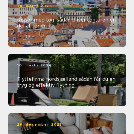
28. marts 2026
Rejser med tog: sådan bliver togturen en
del af ferien
10. marts 2026
Flyttefirma nordsjælland sådan får du en
tryg og effektiv flytning
28. december 2025