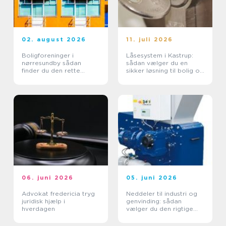
02. august 2026
11. juli 2026
Boligforeninger i
Låsesystem i Kastrup:
nørresundby sådan
sådan vælger du en
finder du den rette
sikker løsning til bolig og
lejebolig
erhverv
06. juni 2026
05. juni 2026
Advokat fredericia tryg
Neddeler til industri og
juridisk hjælp i
genvinding: sådan
hverdagen
vælger du den rigtige
løsning