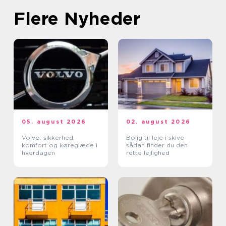
Flere Nyheder
05. august 2026
02. august 2026
Volvo: sikkerhed,
Bolig til leje i skive
komfort og køreglæde i
sådan finder du den
hverdagen
rette lejlighed