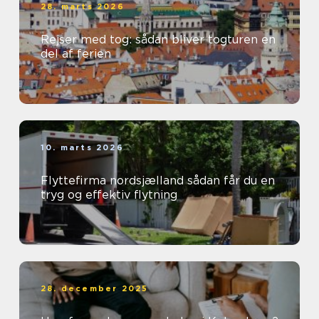
28. marts 2026
Rejser med tog: sådan bliver togturen en
del af ferien
10. marts 2026
Flyttefirma nordsjælland sådan får du en
tryg og effektiv flytning
28. december 2025