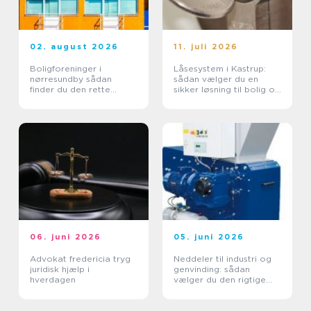
02. august 2026
11. juli 2026
Boligforeninger i
Låsesystem i Kastrup:
nørresundby sådan
sådan vælger du en
finder du den rette
sikker løsning til bolig og
lejebolig
erhverv
06. juni 2026
05. juni 2026
Advokat fredericia tryg
Neddeler til industri og
juridisk hjælp i
genvinding: sådan
hverdagen
vælger du den rigtige
løsning