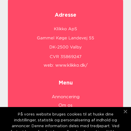
Adresse
web:
www.klikko.dk/
Menu
Annoncering
Om os
Cookies
På vores website bruges cookies til at huske dine
indstillinger, statistik og personalisering af indhold og
Kontakt os
annoncer. Denne information deles med tredjepart. Ved
Sitemap