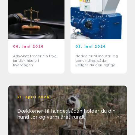
06. juni 2026
05. juni 2026
Advokat fredericia tryg
Neddeler til industri og
juridisk hjælp i
genvinding: sådan
hverdagen
vælger du den rigtige
løsning
21. april 2026
Dækkener til hunde: sådan holder du din
hund tør og varm året rundt