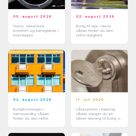
05. august 2026
02. august 2026
Volvo: sikkerhed,
Bolig til leje i skive
komfort og køreglæde i
sådan finder du den
hverdagen
rette lejlighed
02. august 2026
11. juli 2026
Boligforeninger i
Låsesystem i Kastrup:
nørresundby sådan
sådan vælger du en
finder du den rette
sikker løsning til bolig og
lejebolig
erhverv