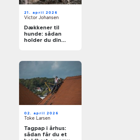
21. april 2026
Victor Johansen
Dækkener til
hunde: sådan
holder du din
hund tør og varm
året rundt
02. april 2026
Toke Larsen
Tagpap i århus:
sådan får du et