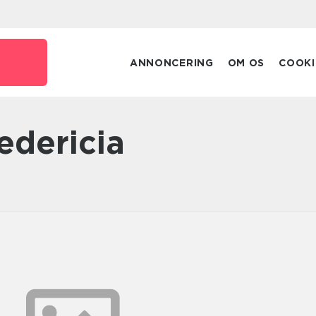
ANNONCERING
OM OS
COOKI
edericia