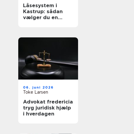
Låsesystem i
Kastrup: sådan
vælger du en
sikker løsning til
bolig og erhverv
06. juni 2026
Toke Larsen
Advokat fredericia
tryg juridisk hjælp
i hverdagen