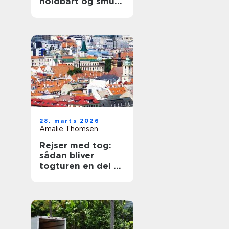
holdbart og smukt
tag
28. marts 2026
Amalie Thomsen
Rejser med tog:
sådan bliver
togturen en del af
ferien