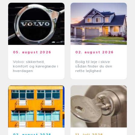
05. august 2026
02. august 2026
Volvo: sikkerhed,
Bolig til leje i skive
komfort og køreglæde i
sådan finder du den
hverdagen
rette lejlighed
02. august 2026
11. juli 2026