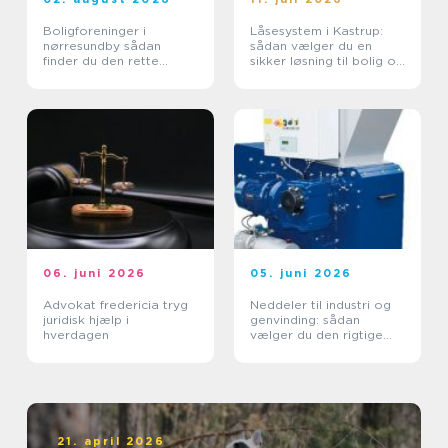
Boligforeninger i
Låsesystem i Kastrup:
nørresundby sådan
sådan vælger du en
finder du den rette
sikker løsning til bolig og
lejebolig
erhverv
06. juni 2026
05. juni 2026
Advokat fredericia tryg
Neddeler til industri og
juridisk hjælp i
genvinding: sådan
hverdagen
vælger du den rigtige
løsning
21. april 2026