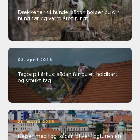
Dækkener til hunde: sådan holder du din
hund tør og varm året rundt
02. april 2026
Tagpap i århus: sådan får du et holdbart
og smukt tag
28. marts 2026
Rejser med tog: sådan bliver togturen en