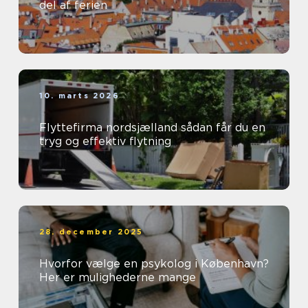
del af ferien
10. marts 2026
Flyttefirma nordsjælland sådan får du en
tryg og effektiv flytning
28. december 2025
Hvorfor vælge en psykolog i København?
Her er mulighederne mange