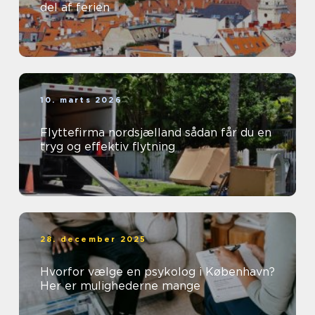
del af ferien
10. marts 2026
Flyttefirma nordsjælland sådan får du en
tryg og effektiv flytning
28. december 2025
Hvorfor vælge en psykolog i København?
Her er mulighederne mange