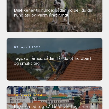
Dækkener til hunde: sådan holder du din
hund tør og varm året rundt
02. april 2026
Tagpap i århus: sådan får du et holdbart
og smukt tag
28. marts 2026
Rejser med tog: sådan bliver togturen en