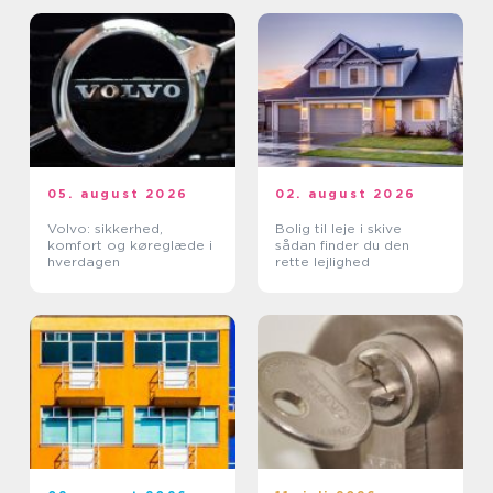
05. august 2026
02. august 2026
Volvo: sikkerhed,
Bolig til leje i skive
komfort og køreglæde i
sådan finder du den
hverdagen
rette lejlighed