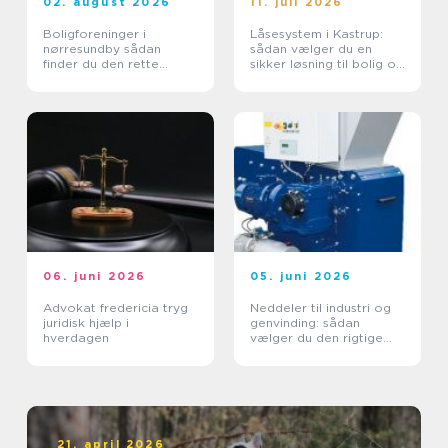
02. august 2026
11. juli 2026
Boligforeninger i
Låsesystem i Kastrup:
nørresundby sådan
sådan vælger du en
finder du den rette
sikker løsning til bolig og
lejebolig
erhverv
06. juni 2026
05. juni 2026
Advokat fredericia tryg
Neddeler til industri og
juridisk hjælp i
genvinding: sådan
hverdagen
vælger du den rigtige
løsning
21. april 2026