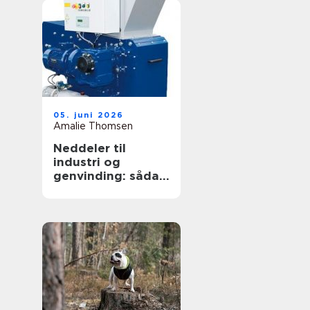
05. juni 2026
Amalie Thomsen
Neddeler til
industri og
genvinding: sådan
vælger du den
rigtige løsning