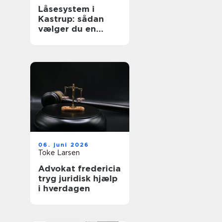
Låsesystem i
Kastrup: sådan
vælger du en
sikker løsning til
bolig og erhverv
06. juni 2026
Toke Larsen
Advokat fredericia
tryg juridisk hjælp
i hverdagen