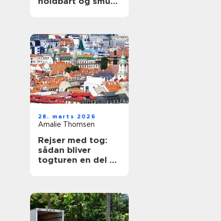
holdbart og smukt
tag
28. marts 2026
Amalie Thomsen
Rejser med tog:
sådan bliver
togturen en del af
ferien