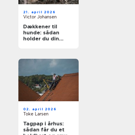
21. april 2026
Victor Johansen
Dækkener til
hunde: sådan
holder du din
hund tør og varm
året rundt
02. april 2026
Toke Larsen
Tagpap i århus:
sådan får du et