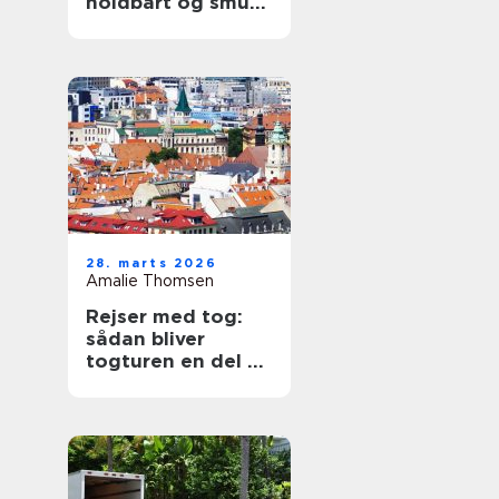
holdbart og smukt
tag
28. marts 2026
Amalie Thomsen
Rejser med tog:
sådan bliver
togturen en del af
ferien