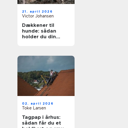
21. april 2026
Victor Johansen
Dækkener til
hunde: sådan
holder du din
hund tør og varm
året rundt
02. april 2026
Toke Larsen
Tagpap i århus:
sådan får du et