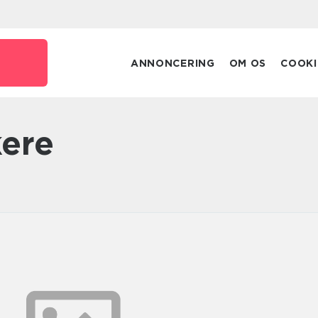
ANNONCERING
OM OS
COOKI
kere