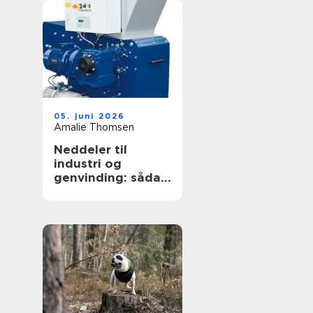
05. juni 2026
Amalie Thomsen
Neddeler til
industri og
genvinding: sådan
vælger du den
rigtige løsning