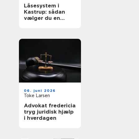
Låsesystem i
Kastrup: sådan
vælger du en
sikker løsning til
bolig og erhverv
06. juni 2026
Toke Larsen
Advokat fredericia
tryg juridisk hjælp
i hverdagen