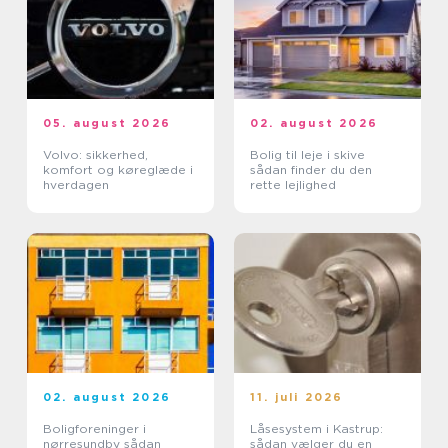
05. august 2026
02. august 2026
Volvo: sikkerhed,
Bolig til leje i skive
komfort og køreglæde i
sådan finder du den
hverdagen
rette lejlighed
02. august 2026
11. juli 2026
Boligforeninger i
Låsesystem i Kastrup:
nørresundby sådan
sådan vælger du en