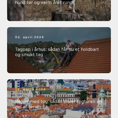
hund tør og varm året rundt
02. april 2026
Tagpap i århus: sådan får du et holdbart
og smukt tag
28. marts 2026
Rejser med tog: sådan bliver togturen en
del af ferien