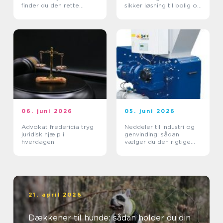
finder du den rette
sikker løsning til bolig og
lejebolig
erhverv
06. juni 2026
05. juni 2026
Advokat fredericia tryg
Neddeler til industri og
juridisk hjælp i
genvinding: sådan
hverdagen
vælger du den rigtige
løsning
21. april 2026
Dækkener til hunde: sådan holder du din