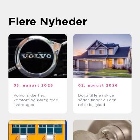
Flere Nyheder
05. august 2026
02. august 2026
Volvo: sikkerhed,
Bolig til leje i skive
komfort og køreglæde i
sådan finder du den
hverdagen
rette lejlighed