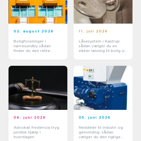
02. august 2026
11. juli 2026
Boligforeninger i
Låsesystem i Kastrup:
nørresundby sådan
sådan vælger du en
finder du den rette
sikker løsning til bolig og
lejebolig
erhverv
06. juni 2026
05. juni 2026
Advokat fredericia tryg
Neddeler til industri og
juridisk hjælp i
genvinding: sådan
hverdagen
vælger du den rigtige