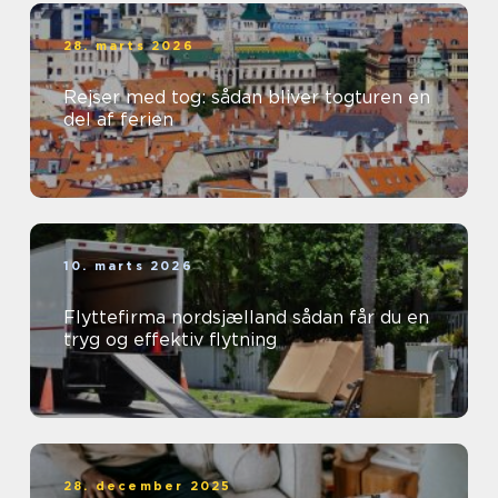
28. marts 2026
Rejser med tog: sådan bliver togturen en
del af ferien
10. marts 2026
Flyttefirma nordsjælland sådan får du en
tryg og effektiv flytning
28. december 2025