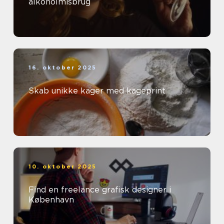
alkoholmisbrug
16. oktober 2025
Skab unikke kager med kageprint
10. oktober 2025
Find en freelance grafisk designer i
København