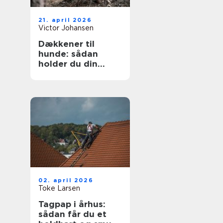
21. april 2026
Victor Johansen
Dækkener til
hunde: sådan
holder du din
hund tør og varm
året rundt
02. april 2026
Toke Larsen
Tagpap i århus:
sådan får du et