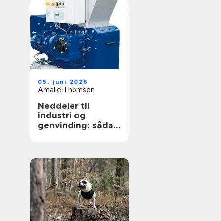
05. juni 2026
Amalie Thomsen
Neddeler til
industri og
genvinding: sådan
vælger du den
rigtige løsning