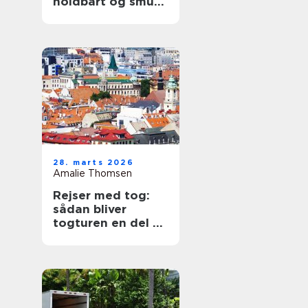
holdbart og smukt
tag
28. marts 2026
Amalie Thomsen
Rejser med tog:
sådan bliver
togturen en del af
ferien