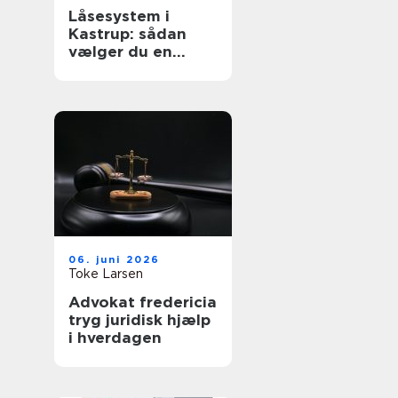
Låsesystem i
Kastrup: sådan
vælger du en
sikker løsning til
bolig og erhverv
06. juni 2026
Toke Larsen
Advokat fredericia
tryg juridisk hjælp
i hverdagen