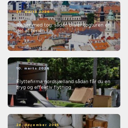
28. marts 2026
Rejser med tog: sådan bliver togturen en
del af ferien
10. marts 2026
Flyttefirma nordsjælland sådan får du en
tryg og effektiv flytning
28. december 2025