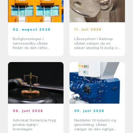
02. august 2026
11. juli 2026
Boligforeninger i
Låsesystem i Kastrup:
nørresundby sådan
sådan vælger du en
finder du den rette
sikker løsning til bolig og
lejebolig
erhverv
06. juni 2026
05. juni 2026
Advokat fredericia tryg
Neddeler til industri og
juridisk hjælp i
genvinding: sådan
hverdagen
vælger du den rigtige