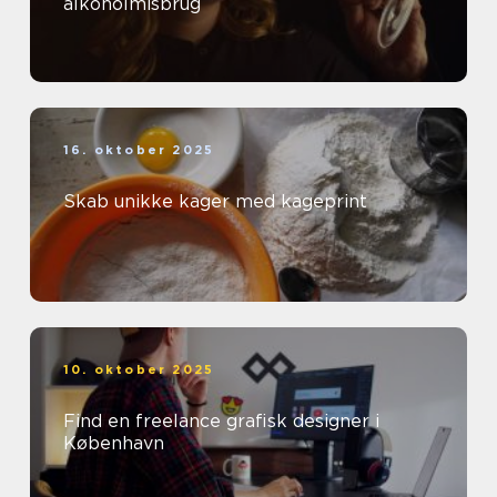
alkoholmisbrug
16. oktober 2025
Skab unikke kager med kageprint
10. oktober 2025
Find en freelance grafisk designer i
København