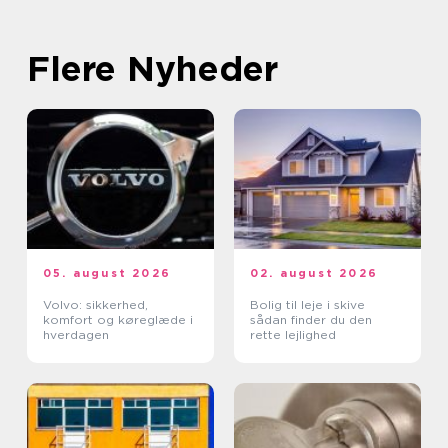
Flere Nyheder
05. august 2026
02. august 2026
Volvo: sikkerhed,
Bolig til leje i skive
komfort og køreglæde i
sådan finder du den
hverdagen
rette lejlighed