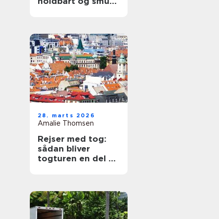
holdbart og smukt
tag
28. marts 2026
Amalie Thomsen
Rejser med tog:
sådan bliver
togturen en del af
ferien