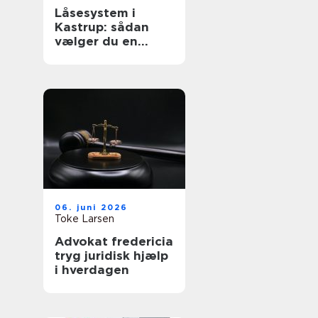
Låsesystem i
Kastrup: sådan
vælger du en
sikker løsning til
bolig og erhverv
06. juni 2026
Toke Larsen
Advokat fredericia
tryg juridisk hjælp
i hverdagen