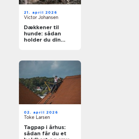
21. april 2026
Victor Johansen
Dækkener til
hunde: sådan
holder du din
hund tør og varm
året rundt
02. april 2026
Toke Larsen
Tagpap i århus:
sådan får du et