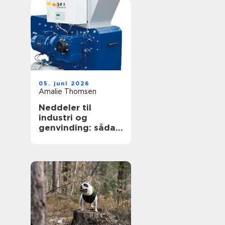
05. juni 2026
Amalie Thomsen
Neddeler til
industri og
genvinding: sådan
vælger du den
rigtige løsning