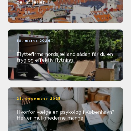
del af ferien
10. marts 2026
Flyttefirma nordsjælland sådan får du en
tryg og effektiv flytning
28. december 2025
Hvorfor vælge en psykolog i København?
Her er mulighederne mange