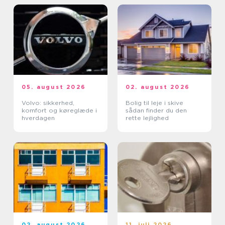
05. august 2026
02. august 2026
Volvo: sikkerhed,
Bolig til leje i skive
komfort og køreglæde i
sådan finder du den
hverdagen
rette lejlighed
02. august 2026
11. juli 2026