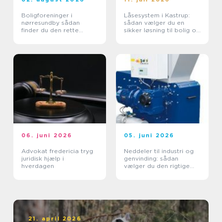
Boligforeninger i
Låsesystem i Kastrup:
nørresundby sådan
sådan vælger du en
finder du den rette
sikker løsning til bolig og
lejebolig
erhverv
06. juni 2026
05. juni 2026
Advokat fredericia tryg
Neddeler til industri og
juridisk hjælp i
genvinding: sådan
hverdagen
vælger du den rigtige
løsning
21. april 2026