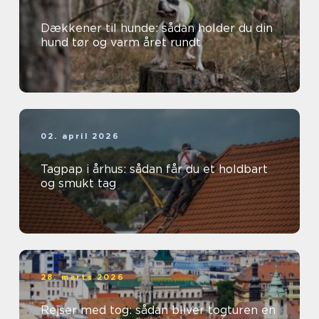
Dækkener til hunde: sådan holder du din
hund tør og varm året rundt
02. april 2026
Tagpap i århus: sådan får du et holdbart
og smukt tag
28. marts 2026
Rejser med tog: sådan bliver togturen en