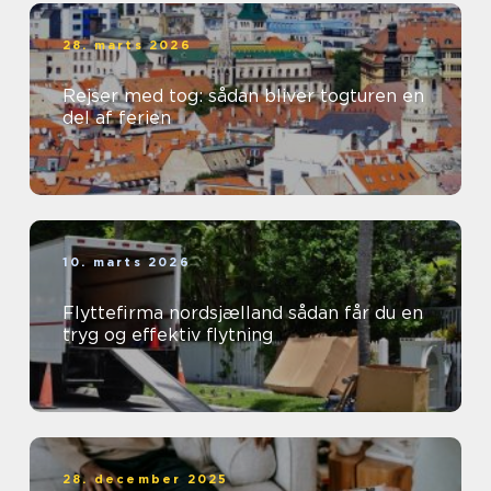
28. marts 2026
Rejser med tog: sådan bliver togturen en
del af ferien
10. marts 2026
Flyttefirma nordsjælland sådan får du en
tryg og effektiv flytning
28. december 2025