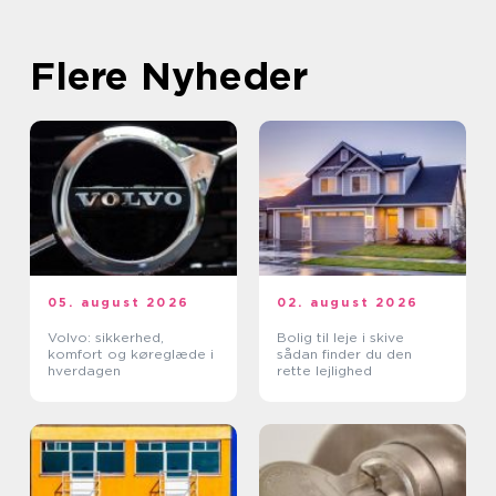
Flere Nyheder
05. august 2026
02. august 2026
Volvo: sikkerhed,
Bolig til leje i skive
komfort og køreglæde i
sådan finder du den
hverdagen
rette lejlighed