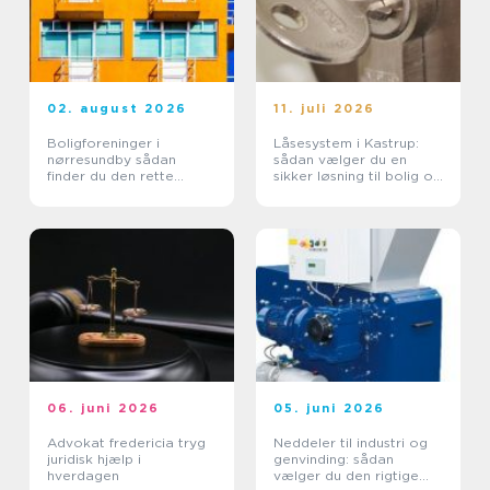
02. august 2026
11. juli 2026
Boligforeninger i
Låsesystem i Kastrup:
nørresundby sådan
sådan vælger du en
finder du den rette
sikker løsning til bolig og
lejebolig
erhverv
06. juni 2026
05. juni 2026
Advokat fredericia tryg
Neddeler til industri og
juridisk hjælp i
genvinding: sådan
hverdagen
vælger du den rigtige