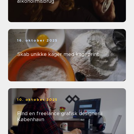
alkoholmisbrug
16. oktober 2025
Skab unikke kager med kageprint
10. oktober 2025
Find en freelance grafisk designer i
København