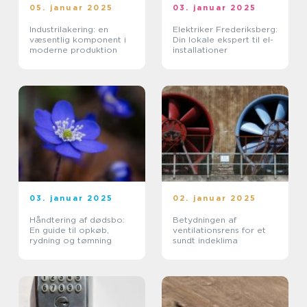
05. januar 2025
03. januar 2025
Industrilakering: en
Elektriker Frederiksberg:
væsentlig komponent i
Din lokale ekspert til el-
moderne produktion
installationer
03. januar 2025
02. januar 2025
Håndtering af dødsbo:
Betydningen af
En guide til opkøb,
ventilationsrens for et
rydning og tømning
sundt indeklima