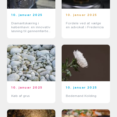
10. januar 2025
10. januar 2025
Diamantskæring i
Fordele ved at vælge
københavn: en innovativ
en advokat i Fredericia
løsning til gennemførte
byggeprojekter
10. januar 2025
10. januar 2025
Køb af grus
Bedemand Kolding