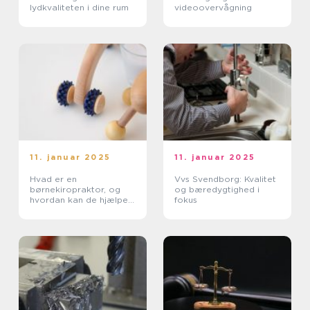
lydkvaliteten i dine rum
videoovervågning
11. januar 2025
11. januar 2025
Hvad er en
Vvs Svendborg: Kvalitet
børnekiropraktor, og
og bæredygtighed i
hvordan kan de hjælpe
fokus
dit barn