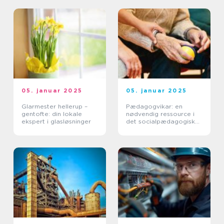
05. januar 2025
05. januar 2025
Glarmester hellerup –
Pædagogvikar: en
gentofte: din lokale
nødvendig ressource i
ekspert i glasløsninger
det socialpædagogiske
arbejde