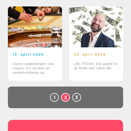
13. april 2024
02. april 2024
Oplev spændingen ved
Lån 70000: Din guide til
casino: En verden af
at finde det rette lån
underholdning og
muligheder
1
2
3