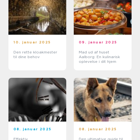
10. januar 2025
09. januar 2025
Den rette kloakmester
Mad ud af huset
til dine behov
Aalborg: En kulinarisk
oplevelse i dit hjem
08. januar 2025
08. januar 2025
Effektiv
Den ultimative guide til