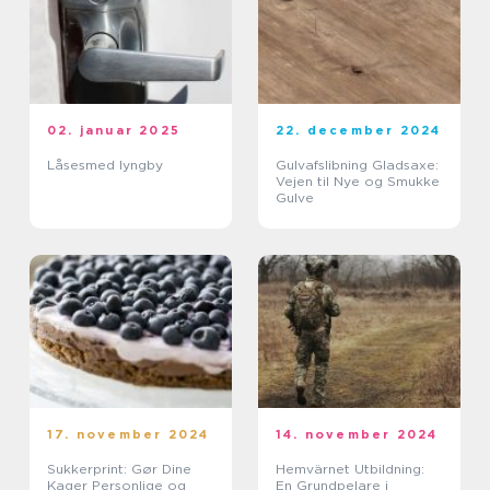
02. januar 2025
22. december 2024
Låsesmed lyngby
Gulvafslibning Gladsaxe:
Vejen til Nye og Smukke
Gulve
17. november 2024
14. november 2024
Sukkerprint: Gør Dine
Hemvärnet Utbildning:
Kager Personlige og
En Grundpelare i