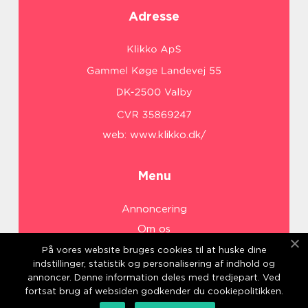
Adresse
web:
www.klikko.dk/
Menu
Annoncering
Om os
Cookies
På vores website bruges cookies til at huske dine
indstillinger, statistik og personalisering af indhold og
Kontakt os
annoncer. Denne information deles med tredjepart. Ved
Sitemap
fortsat brug af websiden godkender du cookiepolitikken.